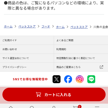
商品の色は、ご覧になるパソコンなどの環境により、実
際と異なる場合があります。
ホーム
ペットストア
フード
フード（魚類・甲殻類用）
川魚
ホーム
ペットストア
川魚の主食 
ご利用ガイド
よくあるご質問
お問い合わせ
利用規約
サイト運営会社について
特定商取引法に基づく表記について
プライバシーポリシー
商品のご提案はこちら
SNSでお得な情報発信中
カートに入れる
Copyright (C) JAPAN POST Co.,Ltd. All Rights Reserved.
0