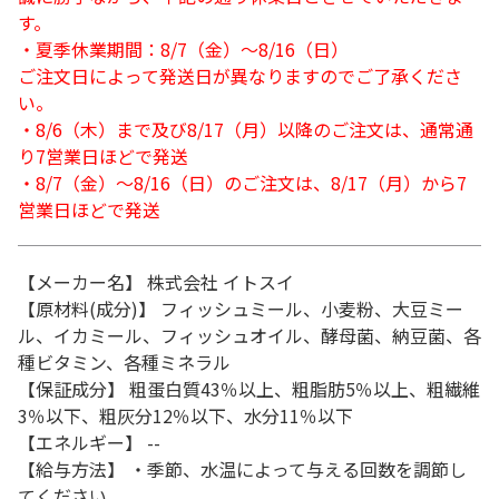
す。
・夏季休業期間：8/7（金）～8/16（日）
ご注文日によって発送日が異なりますのでご了承くださ
い。
・8/6（木）まで及び8/17（月）以降のご注文は、通常通
り7営業日ほどで発送
・8/7（金）～8/16（日）のご注文は、8/17（月）から7
営業日ほどで発送
【メーカー名】 株式会社 イトスイ
【原材料(成分)】 フィッシュミール、小麦粉、大豆ミー
ル、イカミール、フィッシュオイル、酵母菌、納豆菌、各
種ビタミン、各種ミネラル
【保証成分】 粗蛋白質43％以上、粗脂肪5％以上、粗繊維
3％以下、粗灰分12％以下、水分11％以下
【エネルギー】 --
【給与方法】 ・季節、水温によって与える回数を調節し
てください。