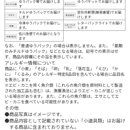
ゆうパック等でお届けしま
ゆうパケットでお届けします
す
チルドゆうパックでお届け
定形外郵便(簡易書留)でお届
します
けします
冷凍ゆうパックでお届けし
レターパックライトでお届け
ます。
します
佐川急便でのお届けとなり
ます
なお、「普通ゆうパック」の場合は表示しません。また、「夏期
のみチルドゆうパック」などとなる場合は、記号での表示はせ
ず、商品内容欄にその旨を表示しています。
アレルギー情報について
商品に「小麦」「そば」「卵」「乳」「落花生」「えび」「か
に」「くるみ」のアレルギー特定8品目を含んでいる場合に品目名
を表示します。
※エビ・カニを除く魚介類（これらの魚介類を原材料として製造
された加工品も含む）は、漁獲漁法によりエビ・カニが混じって
いる場合があります。 また、これらの魚介類は、エサとしてエ
ビ・カニを食べている可能性があります。
その他
商品写真はイメージです。
商品内容として記載されていない「小道具類」はお届け
する商品に含まれておりません。