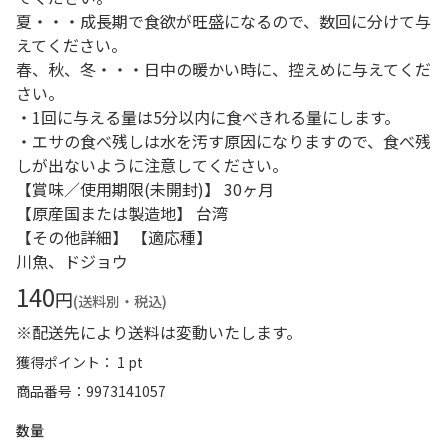
夏・・・成長期で食欲が旺盛になるので、数回に分けて与
えてください。
春、秋、冬・・・日中の暖かい時に、控えめに与えてくだ
さい。
・1回に与える量は5分以内に食べきれる量にします。
・エサの食べ残しは水を汚す原因になりますので、食べ残
しが出ないように注意してください。
【賞味／使用期限(未開封)】 30ヶ月
【原産国または製造地】 台湾
【その他詳細】 【適応種】
川魚、ドジョウ
140
円
(送料別・税込)
※配送先により送料は変動いたします。
獲得ポイント： 1 pt
商品番号
9973141057
数量