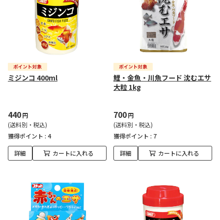
ミジンコ 400ml
鯉・金魚・川魚フード 沈むエサ
大粒 1kg
440
700
円
円
(送料別・税込)
(送料別・税込)
獲得ポイント :
4
獲得ポイント :
7
詳細
カートに入れる
詳細
カートに入れる