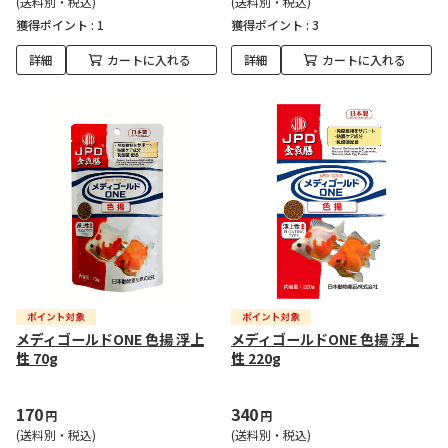
(送料別・税込)
(送料別・税込)
獲得ポイント :
1
獲得ポイント :
3
詳細
カートに入れる
詳細
カートに入れる
メディゴールドONE 色揚 浮上
メディゴールドONE 色揚 浮上
性 70g
性 220g
170
340
円
円
(送料別・税込)
(送料別・税込)