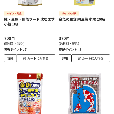
鯉・金魚・川魚フード 沈むエサ
金魚の主食 納豆菌 小粒 200g
小粒 1kg
700
370
円
円
(送料別・税込)
(送料別・税込)
獲得ポイント :
7
獲得ポイント :
3
詳細
カートに入れる
詳細
カートに入れる