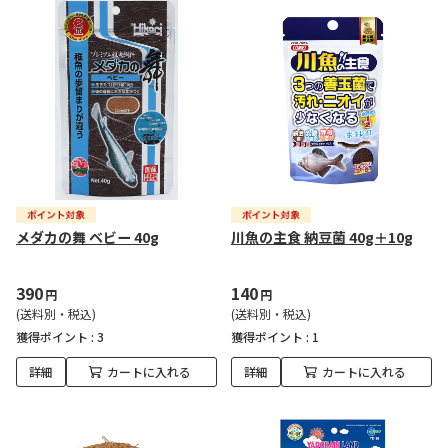
メダカの舞 ベビー 40g
川魚の主食 納豆菌 40g＋10g
390
140
円
円
(送料別・税込)
(送料別・税込)
獲得ポイント :
3
獲得ポイント :
1
詳細
カートに入れる
詳細
カートに入れる