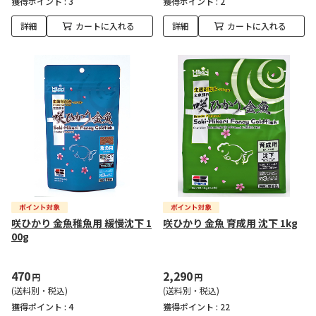
獲得ポイント :
3
獲得ポイント :
2
詳細
カートに入れる
詳細
カートに入れる
咲ひかり 金魚稚魚用 緩慢沈下 1
咲ひかり 金魚 育成用 沈下 1kg
00g
470
2,290
円
円
(送料別・税込)
(送料別・税込)
獲得ポイント :
4
獲得ポイント :
22