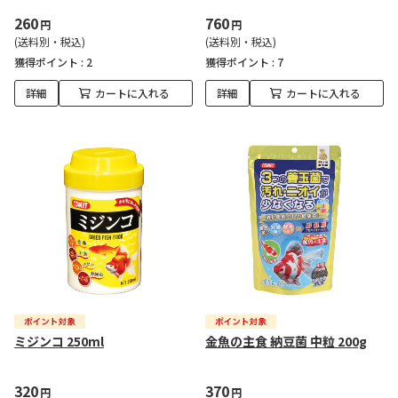
260
760
円
円
(送料別・税込)
(送料別・税込)
獲得ポイント :
2
獲得ポイント :
7
詳細
カートに入れる
詳細
カートに入れる
ミジンコ 250ml
金魚の主食 納豆菌 中粒 200g
320
370
円
円