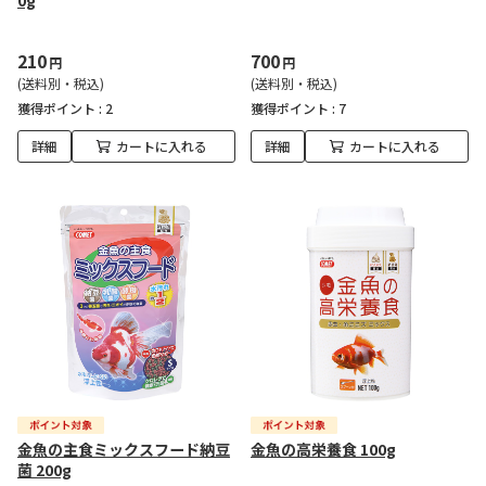
0g
210
700
円
円
(送料別・税込)
(送料別・税込)
獲得ポイント :
2
獲得ポイント :
7
詳細
カートに入れる
詳細
カートに入れる
金魚の主食ミックスフード納豆
金魚の高栄養食 100g
菌 200g