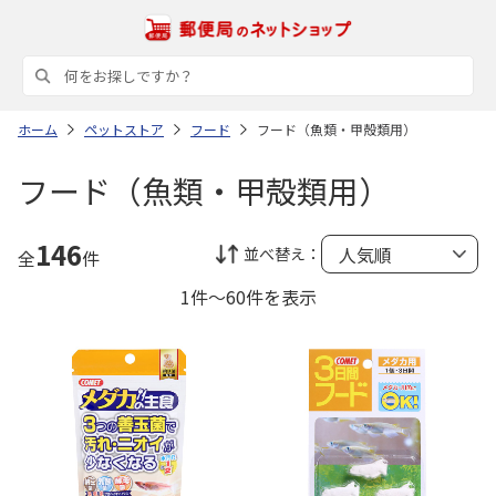
ホーム
ペットストア
フード
フード（魚類・甲殻類用）
フード（魚類・甲殻類用）
146
並べ替え：
全
件
1件～60件を表示