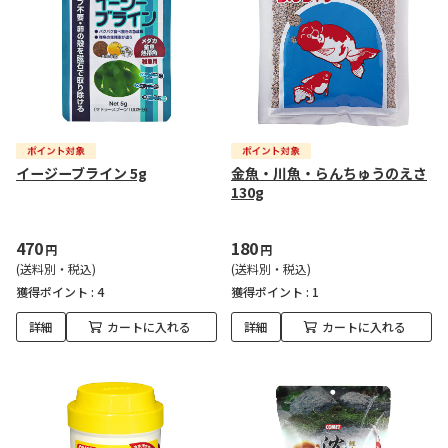
イージーブライン 5g
金魚・川魚・らんちゅうのえさ
130g
470
180
円
円
(送料別・税込)
(送料別・税込)
獲得ポイント :
4
獲得ポイント :
1
詳細
カートに入れる
詳細
カートに入れる