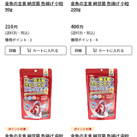
金魚の主食 納豆菌 色揚げ 小粒
金魚の主食 納豆菌 色揚げ 小粒
90g
200g
210
400
円
円
(送料別・税込)
(送料別・税込)
獲得ポイント :
2
獲得ポイント :
4
詳細
カートに入れる
詳細
カートに入れる
金魚の主食 納豆菌 色揚げ 中粒
金魚の主食 納豆菌 色揚げ 中粒