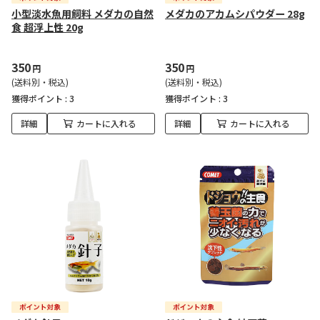
小型淡水魚用飼料 メダカの自然
メダカのアカムシパウダー 28g
食 超浮上性 20g
350
350
円
円
(送料別・税込)
(送料別・税込)
獲得ポイント :
3
獲得ポイント :
3
詳細
カートに入れる
詳細
カートに入れる