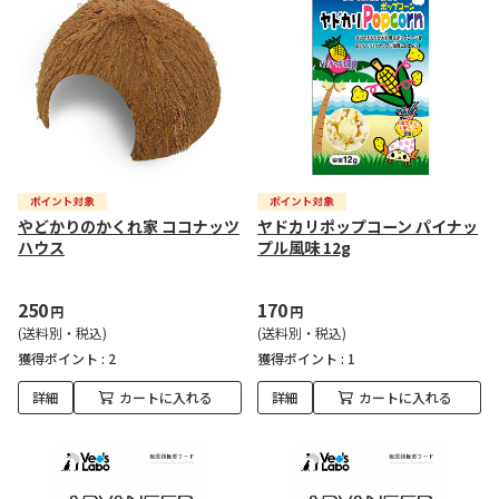
やどかりのかくれ家 ココナッツ
ヤドカリポップコーン パイナッ
ハウス
プル風味 12g
250
170
円
円
(送料別・税込)
(送料別・税込)
獲得ポイント :
2
獲得ポイント :
1
詳細
カートに入れる
詳細
カートに入れる