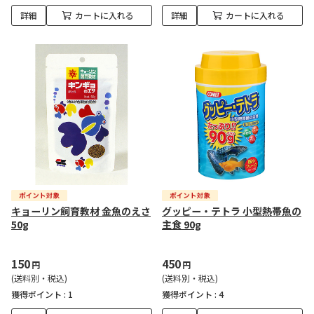
詳細
カートに入れる
詳細
カートに入れる
キョーリン飼育教材 金魚のえさ
グッピー・テトラ 小型熱帯魚の
50g
主食 90g
150
450
円
円
(送料別・税込)
(送料別・税込)
獲得ポイント :
1
獲得ポイント :
4