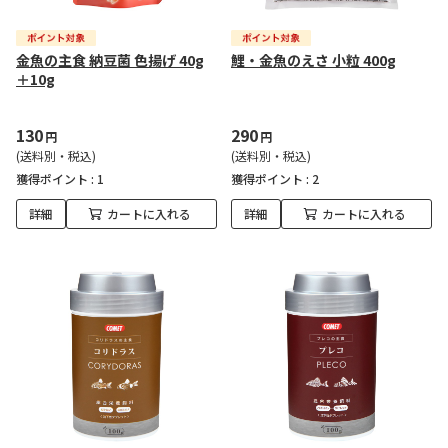
金魚の主食 納豆菌 色揚げ 40g
鯉・金魚のえさ 小粒 400g
＋10g
130
290
円
円
(送料別・税込)
(送料別・税込)
獲得ポイント :
1
獲得ポイント :
2
詳細
カートに入れる
詳細
カートに入れる