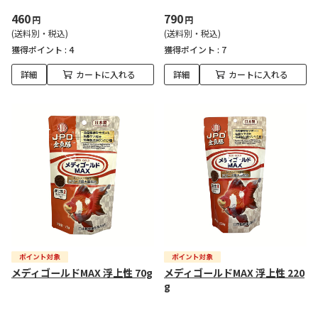
460
790
円
円
(送料別・税込)
(送料別・税込)
獲得ポイント :
4
獲得ポイント :
7
詳細
カートに入れる
詳細
カートに入れる
メディゴールドMAX 浮上性 70g
メディゴールドMAX 浮上性 220
g