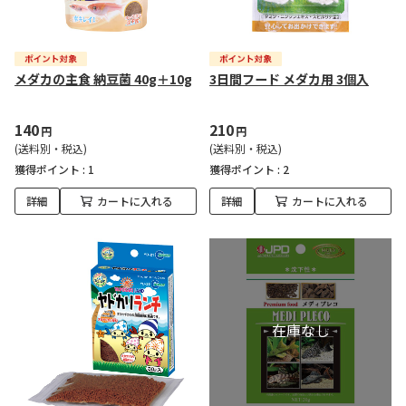
メダカの主食 納豆菌 40g＋10g
3日間フード メダカ用 3個入
140
210
円
円
(送料別・税込)
(送料別・税込)
獲得ポイント :
1
獲得ポイント :
2
詳細
カートに入れる
詳細
カートに入れる