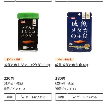
メダカのミジンコパウダー 38g
成魚メダカの主食 40g
220
180
円
円
(送料別・税込)
(送料別・税込)
獲得ポイント :
2
獲得ポイント :
1
詳細
カートに入れる
詳細
カートに入れる