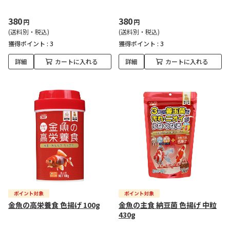
380
380
円
円
(送料別・税込)
(送料別・税込)
獲得ポイント :
3
獲得ポイント :
3
詳細
カートに入れる
詳細
カートに入れる
金魚の高栄養食 色揚げ 100g
金魚の主食 納豆菌 色揚げ 中粒
430g