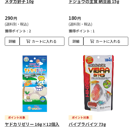
メダカ針子 10g
ドジョウの主食 納豆菌 15g
290
180
円
円
(送料別・税込)
(送料別・税込)
獲得ポイント :
2
獲得ポイント :
1
詳細
カートに入れる
詳細
カートに入れる
ヤドカリゼリー 16g×12個入
バイブラバイツ 73g