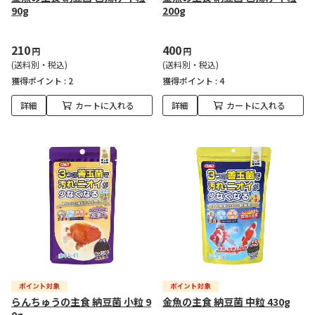
90g
200g
210
400
円
円
(送料別・税込)
(送料別・税込)
獲得ポイント :
2
獲得ポイント :
4
詳細
カートに入れる
詳細
カートに入れる
らんちゅうの主食 納豆菌 小粒 9
金魚の主食 納豆菌 中粒 430g