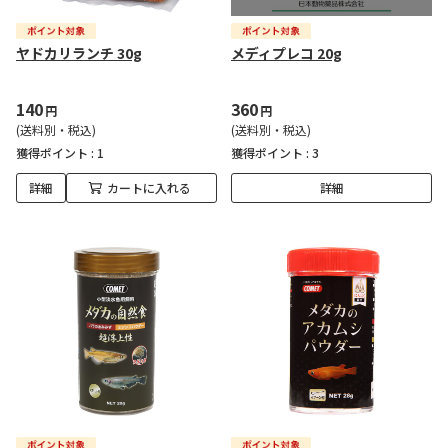
ヤドカリランチ 30g
メディプレコ 20g
140
360
円
円
(送料別・税込)
(送料別・税込)
獲得ポイント :
1
獲得ポイント :
3
詳細
カートに入れる
詳細