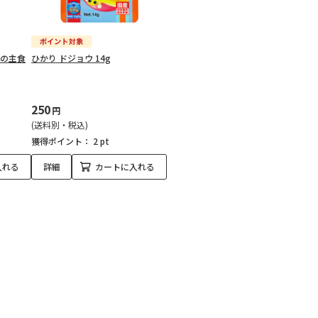
うの主食
ひかり ドジョウ 14g
250
円
(送料別・税込)
獲得ポイント：
2 pt
入れる
詳細
カートに入れる