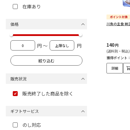
在庫あり
価格
川魚の主食 納豆
140
円 ～
円
円
(送料別・税込)
獲得ポイント
詳細
販売状況
販売終了した商品を除く
ギフトサービス
のし対応