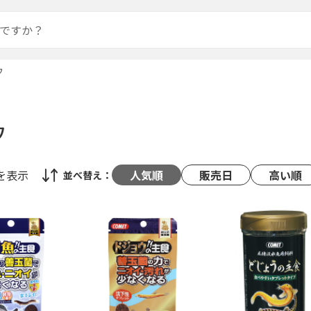
ウ
ウ
を表示
人気順
販売日
高い順
並べ替え：