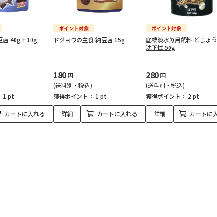
菌 40g＋10g
ドジョウの主食 納豆菌 15g
底棲淡水魚用飼料 どじょ
沈下性 50g
180
280
円
円
(送料別・税込)
(送料別・税込)
：
1 pt
獲得ポイント：
1 pt
獲得ポイント：
2 pt
カートに入れる
詳細
カートに入れる
詳細
カートに