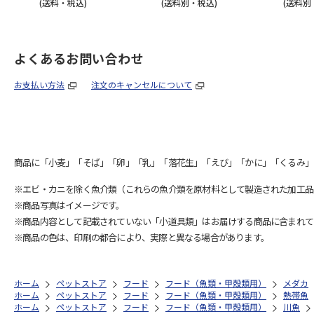
(送料・税込)
(送料別・税込)
(送料別
よくあるお問い合わせ
お支払い方法
注文のキャンセルについて
商品に「小麦」「そば」「卵」「乳」「落花生」「えび」「かに」「くるみ」
※エビ・カニを除く魚介類（これらの魚介類を原材料として製造された加工品
※商品写真はイメージです。
※商品内容として記載されていない「小道具類」はお届けする商品に含まれて
※商品の色は、印刷の都合により、実際と異なる場合があります。
ホーム
ペットストア
フード
フード（魚類・甲殻類用）
メダカ
ホーム
ペットストア
フード
フード（魚類・甲殻類用）
熱帯魚
ホーム
ペットストア
フード
フード（魚類・甲殻類用）
川魚