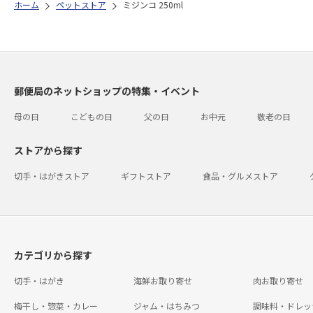
ホーム
ペットストア
ミジンコ 250ml
郵便局のネットショップの特集・イベント
母の日
こどもの日
父の日
お中元
敬老の日
ストアから探す
切手・はがきストア
ギフトストア
食品・グルメストア
カテゴリから探す
切手・はがき
海鮮お取り寄せ
肉お取り寄せ
梅干し・惣菜・カレー
ジャム・はちみつ
調味料・ドレッ