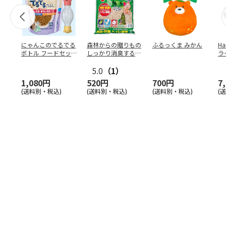
にゃんこのでるでる
森林からの贈りもの
ふるっくま みかん
Ha
ボトル フードセッ
しっかり消臭するひ
ラ
ト
のきの猫砂 7L
ー
5.0
（1）
1,080円
520円
700円
7
(送料別・税込)
(送料別・税込)
(送料別・税込)
(