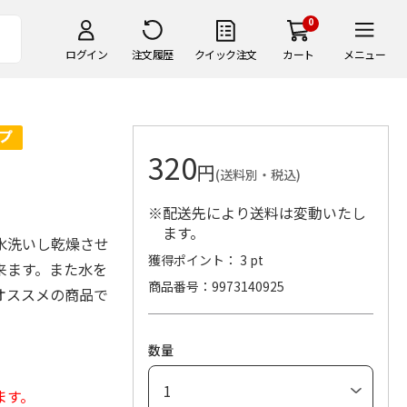
0
ログイン
注文履歴
クイック注文
カート
メニュー
320
円
(送料別・税込)
※配送先により送料は変動いたし
ます。
水洗いし乾燥させ
獲得ポイント： 3 pt
来ます。また水を
商品番号
9973140925
オススメの商品で
数量
ます。