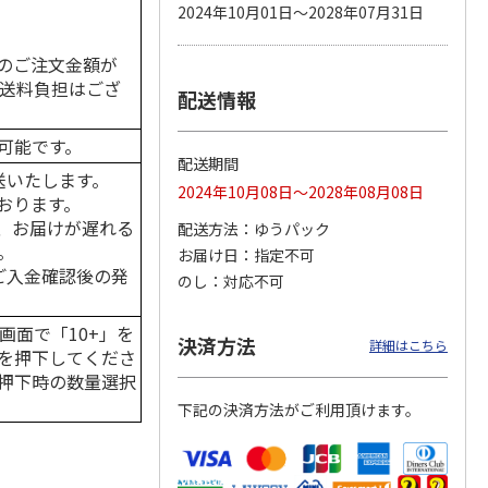
2024年10月01日～2028年07月31日
のご注文金額が
の送料負担はござ
配送情報
カムカ
銀のスプーン パウ
ペット線香 虹のか
CIAO 香り立つクラ
ーン
チ 健康に育つ子ね
なた フルーティフ
ンキー ちゅ～る和
ン型 S
こ用 まぐろ・かつ
ローラルの香り
えBOX とりささ
…
可能です。
おに
…
配送期間
120円
590円
380円
送いたします。
2024年10月08日～2028年08月08日
)
(送料別・税込)
(送料別・税込)
(送料別・税込)
おります。
、お届けが遅れる
配送方法
ゆうパック
。
お届け日
指定不可
はご入金確認後の発
のし
対応不可
画面で「10+」を
決済方法
詳細はこちら
を押下してくださ
押下時の数量選択
下記の決済方法がご利用頂けます。