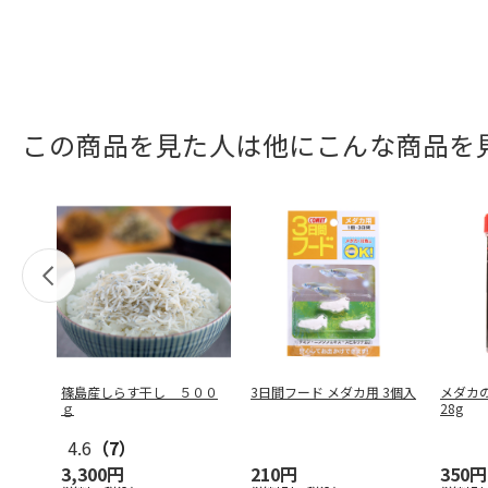
この商品を見た人は他にこんな商品を
篠島産しらす干し ５００
3日間フード メダカ用 3個入
メダカ
ｇ
28g
4.6
（7）
3,300円
210円
350円