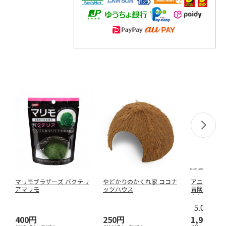
マリモブラザーズ バクテリ
やどかりのかくれ家 ココナ
アニメ『ジ
アマリモ
ッツハウス
冒険 黄金の
タとセッ
…
5.0
（7）
400円
250円
1,969円