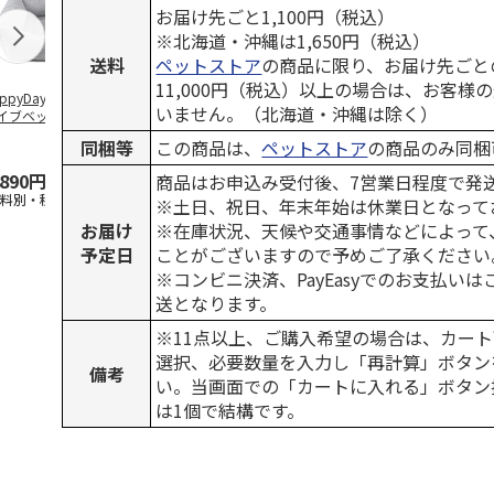
お届け先ごと1,100円（税込）
※北海道・沖縄は1,650円（税込）
送料
ペットストア
の商品に限り、お届け先ごと
11,000円（税込）以上の場合は、お客様
ppyDays 2wayド
獣医師開発 ニオイ
デオトイレ 飛び散
無添加良品 
いません。（北海道・沖縄は除く）
イブベッド グレ
をとる砂専用 猫ト
らない消臭・抗菌サ
ムデンタルコ
イレ ナチュラルグ
ンド 4L
ぐるぐるボー
同梱等
この商品は、
ペットストア
の商品のみ同梱
レー
…
,890円
1,550円
1,320円
470円
商品はお申込み受付後、7営業日程度で発
送料別・税込)
(送料別・税込)
(送料別・税込)
(送料別・税込
※土日、祝日、年末年始は休業日となって
お届け
※在庫状況、天候や交通事情などによって
予定日
ことがございますので予めご了承ください
※コンビニ決済、PayEasyでのお支払い
送となります。
※11点以上、ご購入希望の場合は、カート
選択、必要数量を入力し「再計算」ボタン
備考
い。当画面での「カートに入れる」ボタン
は1個で結構です。