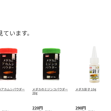
見ています。
のアカムシパウダー
メダカのミジンコパウダー
メダカ針子 10g
38g
220円
290円