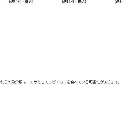
(送料別・税込)
(送料別・税込)
(送料別・税込
れらの魚介類は、エサとしてエビ・カニを食べている可能性があります。