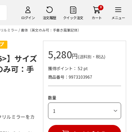
0
ログイン
注文履歴
クイック注文
カート
メニュー
アクリルミラー / 書体（英文のみ可：手書き風筆記体）
5,280
円
6>】サイズ
(送料別・税込)
文のみ可：手
獲得ポイント： 52 pt
商品番号
9973103967
数量
クリルミラーをカ