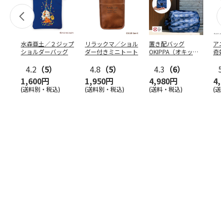
水森亜土／２ジップ
リラックマ／ショル
置き配バッグ
ア
ショルダーバッグ
ダー付きミニトート
OKIPPA（オキッ
奇
パ）
風』
4.2
（5）
4.8
（5）
4.3
（6）
1,600円
1,950円
4,980円
4
(送料別・税込)
(送料別・税込)
(送料・税込)
(