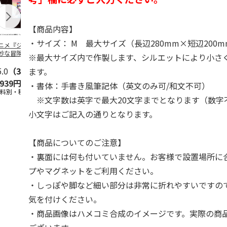
【商品内容】
・サイズ： M 最大サイズ（長辺280mm×短辺200
ニメ『ジョジョの
コジコジ／ショルダ
POSTIES オリジナ
アニメ『ジョ
妙な冒険 黄金の
ー付きバッグ
ルTシャツ Sサイズ
奇妙な冒険 
※最大サイズ内で作製します、シルエットにより小さ
CITY POP
…
風』CITY PO
5.0
（3）
4.5
（6）
4.8
（4）
ます。
,939円
1,760円
3,080円
3,839円
・書体：手書き風筆記体（英文のみ可/和文不可）
送料別・税込)
(送料別・税込)
(送料別・税込)
(送料別・税込
※文字数は英字で最大20文字までとなります（数字
小文字はご記入の通りとなります。
【商品についてのご注意】
・裏面には何も付いていません。お客様で設置場所に
プやマグネットをご利用ください。
・しっぽや脚など細い部分は非常に折れやすいですの
気を付けください。
・商品画像はハメコミ合成のイメージです。実際の商