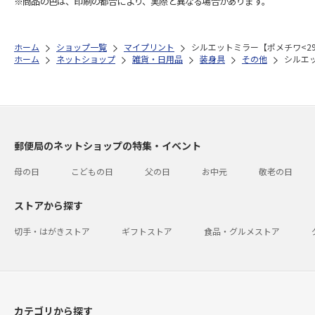
※商品の色は、印刷の都合により、実際と異なる場合があります。
ホーム
ショップ一覧
マイプリント
シルエットミラー【ポメチワ<29
ホーム
ネットショップ
雑貨・日用品
装身具
その他
シルエッ
郵便局のネットショップの特集・イベント
母の日
こどもの日
父の日
お中元
敬老の日
ストアから探す
切手・はがきストア
ギフトストア
食品・グルメストア
カテゴリから探す