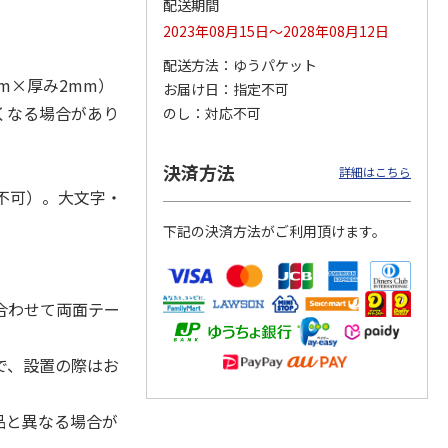
配送期間
2023年08月15日～2028年08月12日
配送方法
ゆうパケット
mm×厚み2mm）
お届け日
指定不可
ジョの
『ジョジョの奇妙な
『ジョジョの奇妙な
『ジョジョの奇妙な
黄金の
冒険 スターダスト
冒険 スターダスト
冒険 スターダスト
くなる場合があり
のし
対応不可
P
…
クルセイダース』
クルセイダース』
クルセイダース』
ワー
…
トラ
…
トラ
…
4,400円
3,300円
3,300円
決済方法
詳細はこちら
)
(送料別・税込)
(送料別・税込)
(送料別・税込)
不可）。大文字・
下記の決済方法がご利用頂けます。
合わせて両面テー
で、設置の際はお
品と異なる場合が