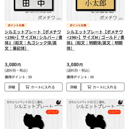
シルエットプレート【ポメチワ
シルエットプレート【ポメチワ
<296>】サイズM / シルバー / 書
<296>】サイズM / ゴールド / 書
体2（和文：丸ゴシック体/英
体1（和文：明朝体/英文：明朝
文：筆記体）
体）
3,080
3,080
円
円
(送料別・税込)
(送料別・税込)
獲得ポイント :
30
獲得ポイント :
30
詳細
カートに入れる
詳細
カートに入れる