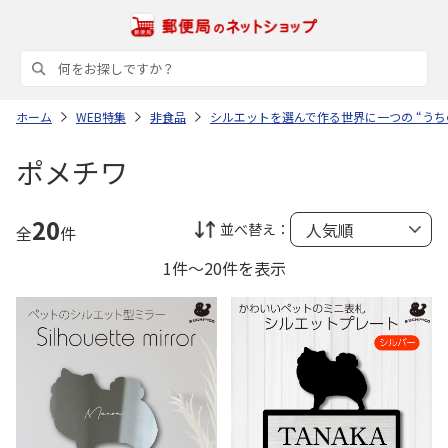
ホーム
WEB特集
非食品
シルエットを選んで作る世界に一つの “うち
ポメチワ
20
並べ替え：
全
件
1件～20件を表示