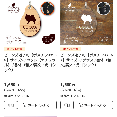
ビーンズ迷子札【ポメチワ<296
ビーンズ迷子札【ポメチワ<296
>】サイズS / ウッド（ナチュラ
>】サイズS / グラス / 書体（和
ル） / 書体（和文/英文：角ゴシ
文/英文：角ゴシック）
ック）
1,680
1,680
円
円
(送料別・税込)
(送料別・税込)
獲得ポイント :
16
獲得ポイント :
16
詳細
カートに入れる
詳細
カートに入れる