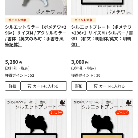
シルエットミラー【ポメチワ<2
シルエットプレート【ポメチワ
96>】サイズM / アクリルミラー
<296>】サイズM / シルバー / 書
/ 書体（英文のみ可：手書き風
体1（和文：明朝体/英文：明朝
筆記体）
体）
5,280
3,080
円
円
(送料別・税込)
(送料別・税込)
獲得ポイント :
52
獲得ポイント :
30
詳細
カートに入れる
詳細
カートに入れる