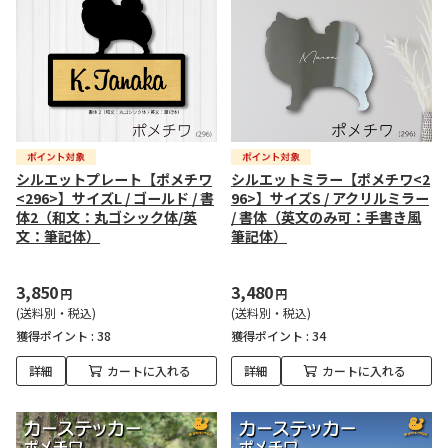
シルエットプレート【ポメチワ
シルエットミラー【ポメチワ<2
<296>】サイズL / ゴールド / 書
96>】サイズS / アクリルミラー
体2（和文：丸ゴシック体/英
/ 書体（英文のみ可：手書き風
文：筆記体）
筆記体）
3,850
3,480
円
円
(送料別・税込)
(送料別・税込)
獲得ポイント :
38
獲得ポイント :
34
詳細
カートに入れる
詳細
カートに入れる