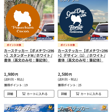
カーステッカー【ポメチワ<296
カーステッカー【ポメチワ<296
>】スタンダードM / ホワイト /
>】デザイン（1） / ホワイト /
書体（英文のみ可：筆記体）
書体（英文のみ可：筆記体）
1,980
2,580
円
円
(送料別・税込)
(送料別・税込)
獲得ポイント :
19
獲得ポイント :
25
詳細
カートに入れる
詳細
カートに入れる