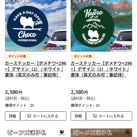
カーステッカー【ポメチワ<296
カーステッカー【ポメチワ<296
>】デザイン（2） / ホワイト /
>】デザイン（3） / ホワイト /
書体（英文のみ可：筆記体）
書体（英文のみ可：筆記体）
2,580
2,580
円
円
(送料別・税込)
(送料別・税込)
獲得ポイント :
25
獲得ポイント :
25
詳細
カートに入れる
詳細
カートに入れる