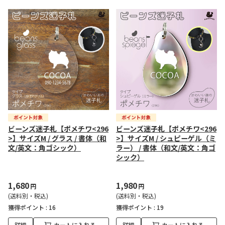
ビーンズ迷子札【ポメチワ<296
ビーンズ迷子札【ポメチワ<296
>】サイズM / グラス / 書体（和
>】サイズM / シュピーゲル（ミ
文/英文：角ゴシック）
ラー） / 書体（和文/英文：角ゴ
シック）
1,680
1,980
円
円
(送料別・税込)
(送料別・税込)
獲得ポイント :
16
獲得ポイント :
19
詳細
カートに入れる
詳細
カートに入れる