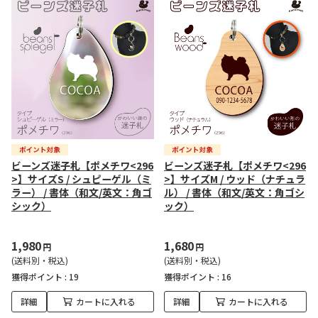
ビーンズ迷子札【ポメチワ<296
ビーンズ迷子札【ポメチワ<296
>】サイズS / シュピーゲル（ミ
>】サイズM / ウッド（ナチュラ
ラー） / 書体（和文/英文：角ゴ
ル） / 書体（和文/英文：角ゴシ
シック）
ック）
1,980
1,680
円
円
(送料別・税込)
(送料別・税込)
獲得ポイント :
19
獲得ポイント :
16
詳細
カートに入れる
詳細
カートに入れる