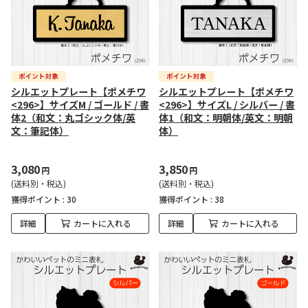
シルエットプレート【ポメチワ
シルエットプレート【ポメチワ
<296>】サイズM / ゴールド / 書
<296>】サイズL / シルバー / 書
体2（和文：丸ゴシック体/英
体1（和文：明朝体/英文：明朝
文：筆記体）
体）
3,080
3,850
円
円
(送料別・税込)
(送料別・税込)
獲得ポイント :
30
獲得ポイント :
38
詳細
カートに入れる
詳細
カートに入れる