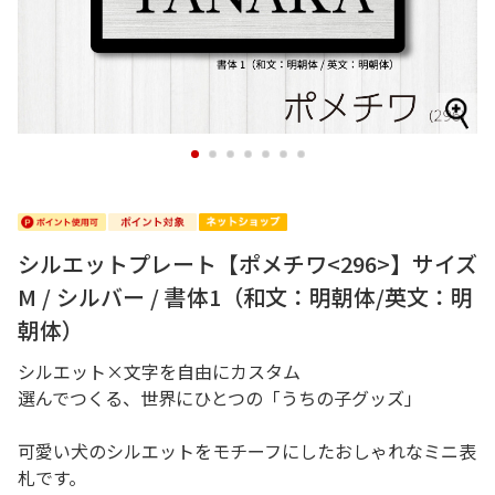
1
2
3
4
5
6
7
シルエットプレート【ポメチワ<296>】サイズ
M / シルバー / 書体1（和文：明朝体/英文：明
朝体）
シルエット×文字を自由にカスタム
選んでつくる、世界にひとつの「うちの子グッズ」
可愛い犬のシルエットをモチーフにしたおしゃれなミニ表
札です。