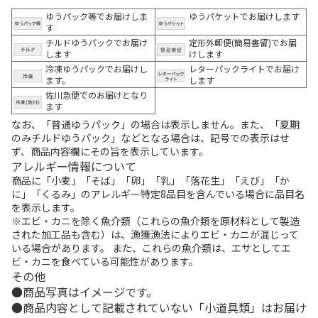
ゆうパック等でお届けしま
ゆうパケットでお届けします
す
チルドゆうパックでお届け
定形外郵便(簡易書留)でお届
します
けします
冷凍ゆうパックでお届けし
レターパックライトでお届け
ます。
します
佐川急便でのお届けとなり
ます
なお、「普通ゆうパック」の場合は表示しません。また、「夏期
のみチルドゆうパック」などとなる場合は、記号での表示はせ
ず、商品内容欄にその旨を表示しています。
アレルギー情報について
商品に「小麦」「そば」「卵」「乳」「落花生」「えび」「か
に」「くるみ」のアレルギー特定8品目を含んでいる場合に品目名
を表示します。
※エビ・カニを除く魚介類（これらの魚介類を原材料として製造
された加工品も含む）は、漁獲漁法によりエビ・カニが混じって
いる場合があります。 また、これらの魚介類は、エサとしてエ
ビ・カニを食べている可能性があります。
その他
商品写真はイメージです。
商品内容として記載されていない「小道具類」はお届け