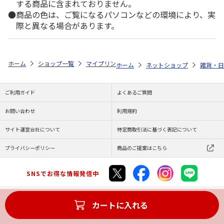
する商品に含まれておりません。
商品の色は、ご覧になるパソコンなどの環境により、実
際と異なる場合があります。
ホーム
ショップ一覧
マイプリント
シルエットプレート【ポメチワ<29
ホーム
ネットショップ
雑貨・日
ご利用ガイド
よくあるご質問
お問い合わせ
利用規約
サイト運営会社について
特定商取引法に基づく表記について
プライバシーポリシー
商品のご提案はこちら
SNSでお得な情報発信中
カートに入れる
Copyright (C) JAPAN POST Co.,Ltd. All Rights Reserved.