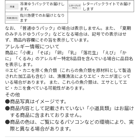
冷凍ゆうパックでお届けし
レターパックライトでお届け
ます。
します
佐川急便でのお届けとなり
ます
なお、「普通ゆうパック」の場合は表示しません。また、「夏期
のみチルドゆうパック」などとなる場合は、記号での表示はせ
ず、商品内容欄にその旨を表示しています。
アレルギー情報について
商品に「小麦」「そば」「卵」「乳」「落花生」「えび」「か
に」「くるみ」のアレルギー特定8品目を含んでいる場合に品目名
を表示します。
※エビ・カニを除く魚介類（これらの魚介類を原材料として製造
された加工品も含む）は、漁獲漁法によりエビ・カニが混じって
いる場合があります。 また、これらの魚介類は、エサとしてエ
ビ・カニを食べている可能性があります。
その他
商品写真はイメージです。
商品内容として記載されていない「小道具類」はお届け
する商品に含まれておりません。
商品の色は、ご覧になるパソコンなどの環境により、実
際と異なる場合があります。