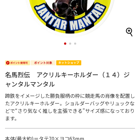
1
2
3
名馬烈伝 アクリルキーホルダー（１４）ジ
ャンタルマンタル
蹄鉄をイメージした勝負服柄の枠に競走馬の肖像を配置し
たアクリルキーホルダー。ショルダーバッグやリュックな
どで“さり気なく推しを主張できる”サイズ感になっており
ます。
本体(最大約)＝タテ70×ヨコ63mm