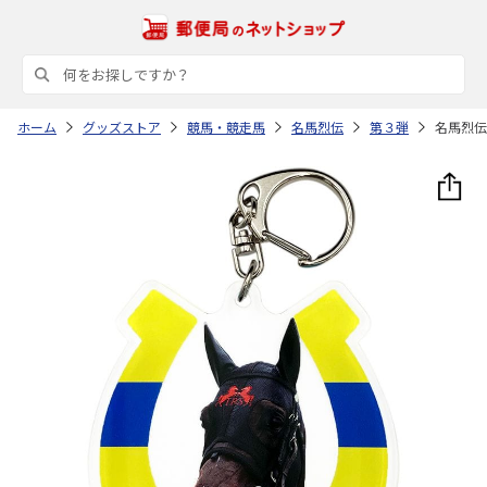
ホーム
グッズストア
競馬・競走馬
名馬烈伝
第３弾
名馬烈伝