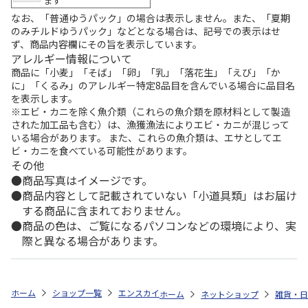
ます
なお、「普通ゆうパック」の場合は表示しません。また、「夏期
のみチルドゆうパック」などとなる場合は、記号での表示はせ
ず、商品内容欄にその旨を表示しています。
アレルギー情報について
商品に「小麦」「そば」「卵」「乳」「落花生」「えび」「か
に」「くるみ」のアレルギー特定8品目を含んでいる場合に品目名
を表示します。
※エビ・カニを除く魚介類（これらの魚介類を原材料として製造
された加工品も含む）は、漁獲漁法によりエビ・カニが混じって
いる場合があります。 また、これらの魚介類は、エサとしてエ
ビ・カニを食べている可能性があります。
その他
商品写真はイメージです。
商品内容として記載されていない「小道具類」はお届け
する商品に含まれておりません。
商品の色は、ご覧になるパソコンなどの環境により、実
際と異なる場合があります。
ホーム
ショップ一覧
エンスカイ
名馬烈伝 ダイカットステッカー（
ホーム
ネットショップ
雑貨・日