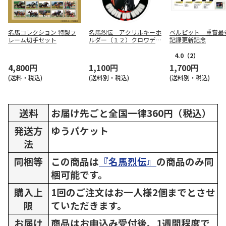
名馬コレクション 特製フ
名馬烈伝 アクリルキーホ
ベルピット 重賞最
レーム切手セット
ルダー（１２）クロワデュ
記録更新記念
ノール
4.0
（2）
4,800円
1,100円
1,700円
(送料・税込)
(送料別・税込)
(送料別・税込)
送料
お届け先ごと全国一律360円（税込）
発送方
ゆうパケット
法
同梱等
この商品は
『名馬烈伝』
の商品のみ同
梱可能です。
購入上
1回のご注文はお一人様2個までとさせ
限
ていただきます。
お届け
商品はお申込み受付後、1週間程度で