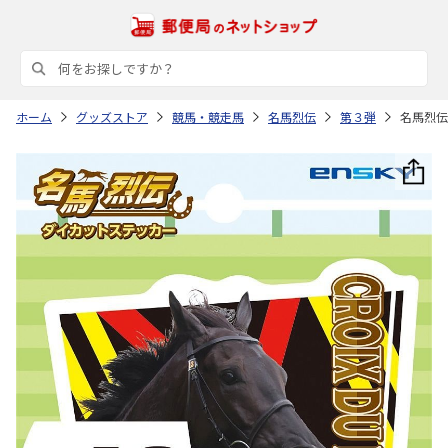
ホーム
グッズストア
競馬・競走馬
名馬烈伝
第３弾
名馬烈伝