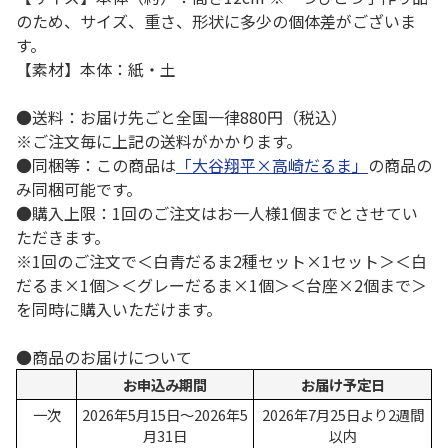
のため、サイズ、重さ、形状に多少の個体差がございま
す。
【素材】本体：紙・土
●送料：お届け先ごと全国一律880円（税込）
※ご注文毎に上記の送料がかかります。
●同梱等：この商品は
「大谷翔平×高崎だるま」
の商品の
み同梱可能です。
●購入上限：1回のご注文はお一人様1個までとさせてい
ただきます。
※1回のご注文で＜白青だるま2種セット×1セット＞＜白
だるま×1個＞＜グレーだるま×1個＞＜台座×2個まで＞
を同時に購入いただけます。
●商品のお届けについて
お申込み期間
お届け予定日
一次
2026年5月15日～2026年5
2026年7月25日より2週間
月31日
以内