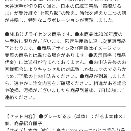
大谷選手が切り拓く道と、日本の伝統工芸品「高崎だる
ま」が受け継ぐ“七転八起”の教え。時代を超えた二つの魂
が共鳴し、特別なコラボレーションが実現しました。
●MLB公式ライセンス商品です。●本商品は2026年度の
生産数に限りがございます。限定生産数に達し次第販売終
了となります。●商品デザイン及び画像はイメージです。
実際の商品とは異なる場合があります。●表示価格（商品
代金）には送料が含まれておりません。●お申込み後のお
客様都合によりキャンセルは対応致しかねますのであらか
じめご了承の上お申込みください。●商品が到着しました
ら、速やかに注文内容をご確認ください。相違がある場合
や破損、汚損がございましたら商品到着後、7日以内にご
連絡ください。
【セット内容】 ●グレーだるま（単体）：だるま本体×1
個、商品紹介冊子
【サイズ】本体（約）：高さ12cm ※一つひとつ手作り品