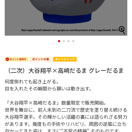
1
2
3
4
（二次）大谷翔平×高崎だるま グレーだるま
何度倒れても起き上がる。
目を入れたその瞬間から願いは動き出す。
「大谷翔平×高崎だるま」数量限定で販売開始。
世界を舞台に、前人未到の二刀流で歴史を塗り替え続ける
大谷翔平選手。その輝かしい活躍の裏には語られざる努力
があります。幾度もの手術やリハビリ、周囲の逆風に立ち
向かってきた姿は、まさに“不屈の精神” そのものです。