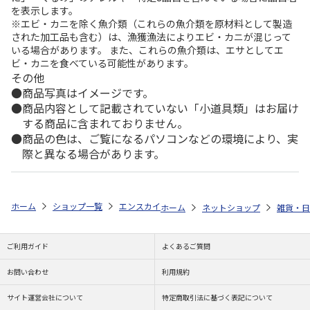
を表示します。
※エビ・カニを除く魚介類（これらの魚介類を原材料として製造
された加工品も含む）は、漁獲漁法によりエビ・カニが混じって
いる場合があります。 また、これらの魚介類は、エサとしてエ
ビ・カニを食べている可能性があります。
その他
商品写真はイメージです。
商品内容として記載されていない「小道具類」はお届け
する商品に含まれておりません。
商品の色は、ご覧になるパソコンなどの環境により、実
際と異なる場合があります。
ホーム
ショップ一覧
エンスカイ
（二次）大谷翔平×高崎だるま グ
ホーム
ネットショップ
雑貨・日
ご利用ガイド
よくあるご質問
お問い合わせ
利用規約
サイト運営会社について
特定商取引法に基づく表記について