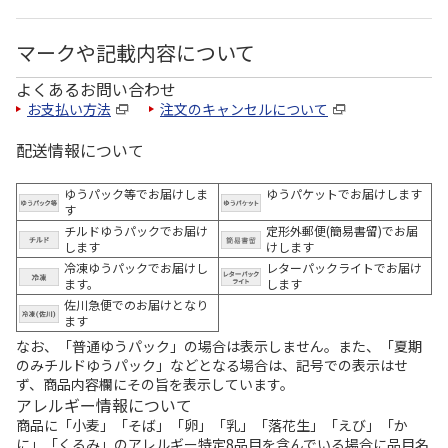
マークや記載内容について
よくあるお問い合わせ
お支払い方法
注文のキャンセルについて
配送情報について
ゆうパック等でお届けしま
ゆうパケットでお届けします
す
チルドゆうパックでお届け
定形外郵便(簡易書留)でお届
します
けします
冷凍ゆうパックでお届けし
レターパックライトでお届け
ます。
します
佐川急便でのお届けとなり
ます
なお、「普通ゆうパック」の場合は表示しません。また、「夏期
のみチルドゆうパック」などとなる場合は、記号での表示はせ
ず、商品内容欄にその旨を表示しています。
アレルギー情報について
商品に「小麦」「そば」「卵」「乳」「落花生」「えび」「か
に」「くるみ」のアレルギー特定8品目を含んでいる場合に品目名