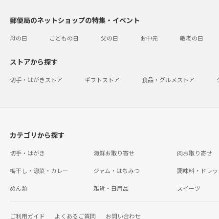
郵便局のネットショップの特集・イベント
母の日
こどもの日
父の日
お中元
敬老の日
ストアから探す
切手・はがきストア
ギフトストア
食品・グルメストア
カテゴリから探す
切手・はがき
海鮮お取り寄せ
肉お取り寄せ
梅干し・惣菜・カレー
ジャム・はちみつ
調味料・ドレッ
めん類
雑貨・日用品
スイーツ
ご利用ガイド
よくあるご質問
お問い合わせ