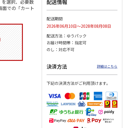
配送情報
」を選択、必要数
画面での「カート
配送期間
トマグ
コーデュロイ生地ラ
ふわっとフタタイト
八角形ステンレスマ
2026年06月10日～2028年08月08日
ポムプ
ンチバッグ ハロー
ランチボックス角型
グボトル 500ml リ
4
キティ KCOB2
パペットスンスン
ラックマ リラッ
…
配送方法
ゆうパック
R
…
お届け時間帯
指定可
2,200円
1,485円
4,510円
のし
対応不可
)
(送料別・税込)
(送料別・税込)
(送料別・税込)
決済方法
詳細はこちら
下記の決済方法がご利用頂けます。