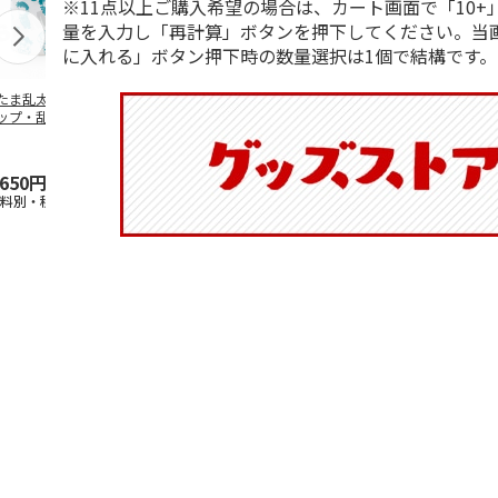
※11点以上ご購入希望の場合は、カート画面で「10+
量を入力し「再計算」ボタンを押下してください。当
に入れる」ボタン押下時の数量選択は1個で結構です。
たま乱太郎 マグ
抗菌食洗機対応 ふ
マスコット入りドリ
陶器ダイカッ
ップ・乱太郎・き
わっと弁当箱 530ml
ンクボトル ハロー
カップ ポム
丸・しんべヱ・山
水森亜土 PF
…
キティ PSPR5MC
リン CHMGD
伝
…
,650円
1,760円
3,300円
2,970円
送料別・税込)
(送料別・税込)
(送料別・税込)
(送料別・税込