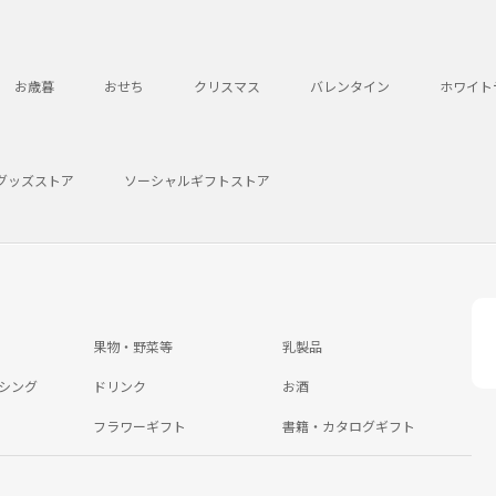
お歳暮
おせち
クリスマス
バレンタイン
ホワイト
グッズストア
ソーシャルギフトストア
果物・野菜等
乳製品
シング
ドリンク
お酒
フラワーギフト
書籍・カタログギフト