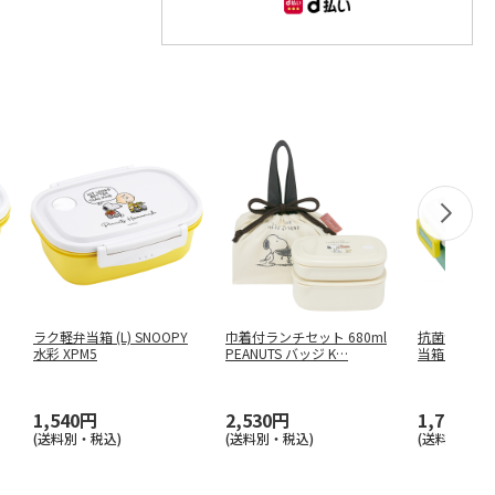
ラク軽弁当箱 (L) SNOOPY
巾着付ランチセット 680ml
抗菌食洗機対
水彩 XPM5
PEANUTS バッジ K
…
当箱 530ml 
1,540円
2,530円
1,760円
(送料別・税込)
(送料別・税込)
(送料別・税込