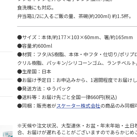
食洗機にも対応。
弁当箱1/2に入るご飯の量、茶碗(約200ml) 約1.5杯。
●サイズ：本体/約177×103×60mm、箸/約165mm
●容量:約600ml
●材質：フタ/AS樹脂、本体・中フタ・仕切り/ポリプ
クリル樹脂、パッキン/シリコーンゴム、ランチベルト
●生産国：日本
●お届け予定日：お申込みから、1週間程度でお届け
●発送方法：ゆうパック
●送料等：お届け先ごと全国一律660円(税込)
●同梱：販売者が
スケーター株式会社
の商品のみ同梱
※天候や注文状況、大型連休・お盆・年末年始・土日
合、お届けが遅れることがございますのであらかじめ