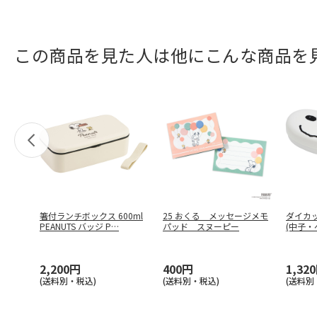
この商品を見た人は他にこんな商品を
箸付ランチボックス 600ml
25 おくる メッセージメモ
ダイカ
PEANUTS バッジ P
…
パッド スヌーピー
(中子・
…
2,200円
400円
1,32
(送料別・税込)
(送料別・税込)
(送料別