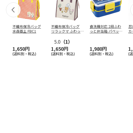
不織布保冷バッグ
不織布保冷バッグ
食洗機対応 2段ふわ
忍
水森亜土 FBC1
リラックマ ふわっ
っと弁当箱 パペッ
カ
と風船 FBC1
トスンスン PFLW
…
り
5.0
（1）
田
1,650円
1,650円
1,980円
1
(送料別・税込)
(送料別・税込)
(送料別・税込)
(