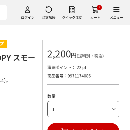
0
ログイン
注文履歴
クイック注文
カート
メニュー
2,200
円
OPY スモー
(送料別・税込)
獲得ポイント： 22 pt
商品番号
9971174086
ス)。
数量