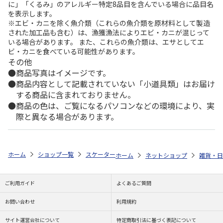
に」「くるみ」のアレルギー特定8品目を含んでいる場合に品目名
を表示します。
※エビ・カニを除く魚介類（これらの魚介類を原材料として製造
された加工品も含む）は、漁獲漁法によりエビ・カニが混じって
いる場合があります。 また、これらの魚介類は、エサとしてエ
ビ・カニを食べている可能性があります。
その他
商品写真はイメージです。
商品内容として記載されていない「小道具類」はお届け
する商品に含まれておりません。
商品の色は、ご覧になるパソコンなどの環境により、実
際と異なる場合があります。
ホーム
ショップ一覧
スケーター
マイクロファイバークロス 20枚入 SNOO
ホーム
ネットショップ
雑貨・日
ご利用ガイド
よくあるご質問
お問い合わせ
利用規約
サイト運営会社について
特定商取引法に基づく表記について