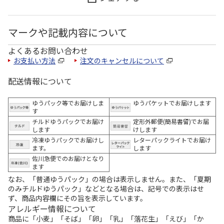
マークや記載内容について
よくあるお問い合わせ
お支払い方法
注文のキャンセルについて
配送情報について
ゆうパック等でお届けしま
ゆうパケットでお届けします
す
チルドゆうパックでお届け
定形外郵便(簡易書留)でお届
します
けします
冷凍ゆうパックでお届けし
レターパックライトでお届け
ます。
します
佐川急便でのお届けとなり
ます
なお、「普通ゆうパック」の場合は表示しません。また、「夏期
のみチルドゆうパック」などとなる場合は、記号での表示はせ
ず、商品内容欄にその旨を表示しています。
アレルギー情報について
商品に「小麦」「そば」「卵」「乳」「落花生」「えび」「か