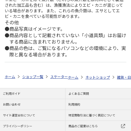
された加工品も含む）は、漁獲漁法によりエビ・カニが混じって
いる場合があります。 また、これらの魚介類は、エサとしてエ
ビ・カニを食べている可能性があります。
その他
商品写真はイメージです。
商品内容として記載されていない「小道具類」はお届け
する商品に含まれておりません。
商品の色は、ご覧になるパソコンなどの環境により、実
際と異なる場合があります。
ホーム
ショップ一覧
スケーター
くっつくランチクロス SNOOPY ス
ホーム
ネットショップ
雑貨・日
ご利用ガイド
よくあるご質問
お問い合わせ
利用規約
サイト運営会社について
特定商取引法に基づく表記について
プライバシーポリシー
商品のご提案はこちら