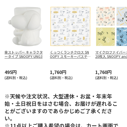
傘ストッパー キャラクタ
くっつくランチクロス SN
マイクロファイバー
ータイプ SNOOPY UNG3
OOPY スモーキーパステル
20枚入 SNOOPY an
イエロー KBST43
dstock KMKC20
495円
1,760円
1,760円
(送料別・税込)
(送料別・税込)
(送料別・税込)
※天候や注文状況、大型連休・お盆・年末年
始・土日祝日をはさむ場合、お届けが遅れるこ
とがございますのであらかじめご了承くださ
い。
※11点以上ご購入希望の場合は、カート画面で