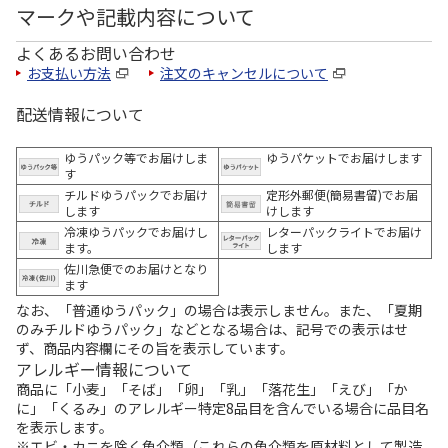
マークや記載内容について
よくあるお問い合わせ
お支払い方法
注文のキャンセルについて
配送情報について
ゆうパック等でお届けしま
ゆうパケットでお届けします
す
チルドゆうパックでお届け
定形外郵便(簡易書留)でお届
します
けします
冷凍ゆうパックでお届けし
レターパックライトでお届け
ます。
します
佐川急便でのお届けとなり
ます
なお、「普通ゆうパック」の場合は表示しません。また、「夏期
のみチルドゆうパック」などとなる場合は、記号での表示はせ
ず、商品内容欄にその旨を表示しています。
アレルギー情報について
商品に「小麦」「そば」「卵」「乳」「落花生」「えび」「か
に」「くるみ」のアレルギー特定8品目を含んでいる場合に品目名
を表示します。
※エビ・カニを除く魚介類（これらの魚介類を原材料として製造