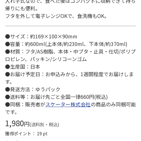
入れ子式なので、食べた後はコンパクトに収納できて持ち
帰りにも便利。
フタを外して電子レンジOKで、食洗機もOK。
●サイズ：約169×100×90mm
●容量：約600ml(上本体/約230ml、下本体/約370ml)
●材質：フタ/AS樹脂、本体・中ブタ・止具・仕切/ポリプ
ロピレン、パッキン/シリコーンゴム
●生産国：日本
●お届け予定日：お申込みから、1週間程度でお届けしま
す。
●発送方法：ゆうパック
●送料等：お届け先ごと全国一律660円(税込)
●同梱：販売者が
スケーター株式会社
の商品のみ同梱可能
です。
1,980
円
(送料別・税込)
獲得ポイント： 19 pt