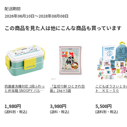
配送期間
2026年06月10日～2028年08月08日
この商品を見た人は他にこんな商品も買っています
抗菌食洗機対応 2段ふわっ
「生切り餅 ひときれ包
こどもぼうさい１９
と弁当箱 SNOOPY バルー
装」1kg×5袋
ト ＫＳ－５０
ン PFLW4AG
1,980円
3,980円
5,500円
(送料別・税込)
(送料・税込)
(送料別・税込)