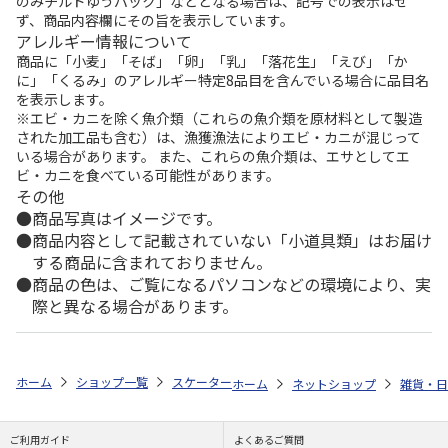
のみチルドゆうパック」などとなる場合は、記号での表示はせ
ず、商品内容欄にその旨を表示しています。
アレルギー情報について
商品に「小麦」「そば」「卵」「乳」「落花生」「えび」「か
に」「くるみ」のアレルギー特定8品目を含んでいる場合に品目名
を表示します。
※エビ・カニを除く魚介類（これらの魚介類を原材料として製造
された加工品も含む）は、漁獲漁法によりエビ・カニが混じって
いる場合があります。 また、これらの魚介類は、エサとしてエ
ビ・カニを食べている可能性があります。
その他
商品写真はイメージです。
商品内容として記載されていない「小道具類」はお届け
する商品に含まれておりません。
商品の色は、ご覧になるパソコンなどの環境により、実
際と異なる場合があります。
ホーム
ショップ一覧
スケーター
食洗機対応 2段ふわっと弁当箱 SNOO
ホーム
ネットショップ
雑貨・日
ご利用ガイド
よくあるご質問