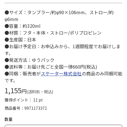
●サイズ：タンブラー/約φ90×106mm、ストロー/約
φ6mm
●容量：約320ml
●材質：フタ・本体・ストロー/ポリプロピレン
●生産国：日本
●お届け予定日：お申込みから、1週間程度でお届けしま
す。
●発送方法：ゆうパック
●送料等：お届け先ごと全国一律660円(税込)
●同梱：販売者が
スケーター株式会社
の商品のみ同梱可能
です。
1,155
円
(送料別・税込)
獲得ポイント： 11 pt
商品番号
9971173371
数量