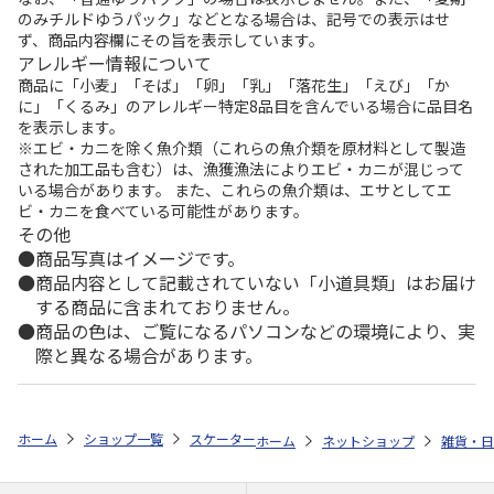
のみチルドゆうパック」などとなる場合は、記号での表示はせ
ず、商品内容欄にその旨を表示しています。
アレルギー情報について
商品に「小麦」「そば」「卵」「乳」「落花生」「えび」「か
に」「くるみ」のアレルギー特定8品目を含んでいる場合に品目名
を表示します。
※エビ・カニを除く魚介類（これらの魚介類を原材料として製造
された加工品も含む）は、漁獲漁法によりエビ・カニが混じって
いる場合があります。 また、これらの魚介類は、エサとしてエ
ビ・カニを食べている可能性があります。
その他
商品写真はイメージです。
商品内容として記載されていない「小道具類」はお届け
する商品に含まれておりません。
商品の色は、ご覧になるパソコンなどの環境により、実
際と異なる場合があります。
ホーム
ショップ一覧
スケーター
ストロー付きタンブラー 320ml 3個セット P
ホーム
ネットショップ
雑貨・日