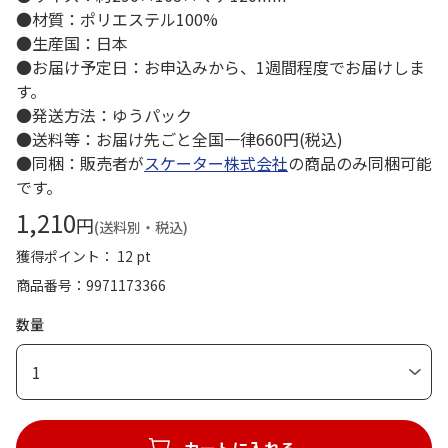
●材質：ポリエステル100%
●生産国：日本
●お届け予定日：お申込みから、1週間程度でお届けしま
す。
●発送方法：ゆうパック
●送料等：お届け先ごと全国一律660円(税込)
●同梱：販売者が
スケーター株式会社
の商品のみ同梱可能
です。
1,210
円
(送料別・税込)
獲得ポイント： 12 pt
商品番号
9971173366
数量
1