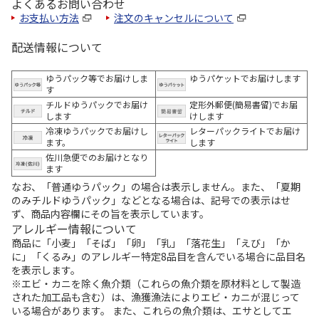
よくあるお問い合わせ
お支払い方法
注文のキャンセルについて
配送情報について
ゆうパック等でお届けしま
ゆうパケットでお届けします
す
チルドゆうパックでお届け
定形外郵便(簡易書留)でお届
します
けします
冷凍ゆうパックでお届けし
レターパックライトでお届け
ます。
します
佐川急便でのお届けとなり
ます
なお、「普通ゆうパック」の場合は表示しません。また、「夏期
のみチルドゆうパック」などとなる場合は、記号での表示はせ
ず、商品内容欄にその旨を表示しています。
アレルギー情報について
商品に「小麦」「そば」「卵」「乳」「落花生」「えび」「か
に」「くるみ」のアレルギー特定8品目を含んでいる場合に品目名
を表示します。
※エビ・カニを除く魚介類（これらの魚介類を原材料として製造
された加工品も含む）は、漁獲漁法によりエビ・カニが混じって
いる場合があります。 また、これらの魚介類は、エサとしてエ