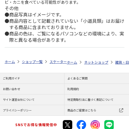
ビ・カニを食べている可能性があります。
その他
商品写真はイメージです。
商品内容として記載されていない「小道具類」はお届け
する商品に含まれておりません。
商品の色は、ご覧になるパソコンなどの環境により、実
際と異なる場合があります。
ホーム
ショップ一覧
スケーター
ランチ巾着 PEANUTS Fun Fun Friend
ホーム
ネットショップ
雑貨・日
ご利用ガイド
よくあるご質問
お問い合わせ
利用規約
サイト運営会社について
特定商取引法に基づく表記について
プライバシーポリシー
商品のご提案はこちら
SNSでお得な情報発信中