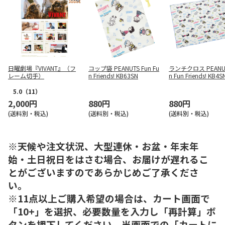
日曜劇場『VIVANT』（フ
コップ袋 PEANUTS Fun Fu
ランチクロス PEANUT
レーム切手）
n Friends! KB63SN
n Fun Friends! KB4S
5.0
（11）
2,000円
880円
880円
(送料別・税込)
(送料別・税込)
(送料別・税込)
※天候や注文状況、大型連休・お盆・年末年
始・土日祝日をはさむ場合、お届けが遅れるこ
とがございますのであらかじめご了承くださ
い。
※11点以上ご購入希望の場合は、カート画面で
「10+」を選択、必要数量を入力し「再計算」ボ
タンを押下してください。当画面での「カートに