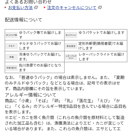
よくあるお問い合わせ
お支払い方法
注文のキャンセルについて
配送情報について
ゆうパック等でお届けしま
ゆうパケットでお届けします
す
チルドゆうパックでお届け
定形外郵便(簡易書留)でお届
します
けします
冷凍ゆうパックでお届けし
レターパックライトでお届け
ます。
します
佐川急便でのお届けとなり
ます
なお、「普通ゆうパック」の場合は表示しません。また、「夏期
のみチルドゆうパック」などとなる場合は、記号での表示はせ
ず、商品内容欄にその旨を表示しています。
アレルギー情報について
商品に「小麦」「そば」「卵」「乳」「落花生」「えび」「か
に」「くるみ」のアレルギー特定8品目を含んでいる場合に品目名
を表示します。
※エビ・カニを除く魚介類（これらの魚介類を原材料として製造
された加工品も含む）は、漁獲漁法によりエビ・カニが混じって
いる場合があります。 また、これらの魚介類は、エサとしてエ