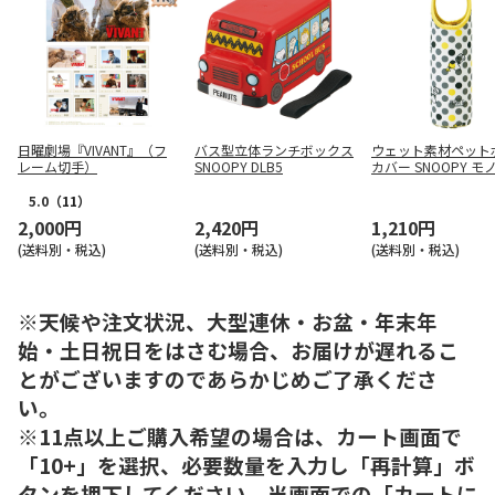
日曜劇場『VIVANT』（フ
バス型立体ランチボックス
ウェット素材ペット
レーム切手）
SNOOPY DLB5
カバー SNOOPY モ
WSPB8
5.0
（11）
2,000円
2,420円
1,210円
(送料別・税込)
(送料別・税込)
(送料別・税込)
※天候や注文状況、大型連休・お盆・年末年
始・土日祝日をはさむ場合、お届けが遅れるこ
とがございますのであらかじめご了承くださ
い。
※11点以上ご購入希望の場合は、カート画面で
「10+」を選択、必要数量を入力し「再計算」ボ
タンを押下してください。当画面での「カートに