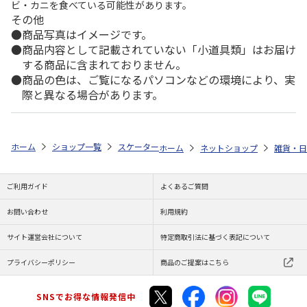
ビ・カニを食べている可能性があります。
その他
商品写真はイメージです。
商品内容として記載されていない「小道具類」はお届け
する商品に含まれておりません。
商品の色は、ご覧になるパソコンなどの環境により、実
際と異なる場合があります。
ホーム
ショップ一覧
スケーター
コップ袋 PEANUTS Fun Fun Friends
ホーム
ネットショップ
雑貨・日
ご利用ガイド
よくあるご質問
お問い合わせ
利用規約
サイト運営会社について
特定商取引法に基づく表記について
プライバシーポリシー
商品のご提案はこちら
SNSでお得な情報発信中