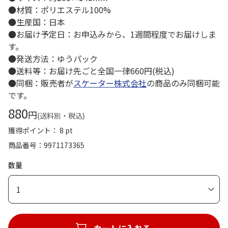
●材質：ポリエステル100%
●生産国：日本
●お届け予定日：お申込みから、1週間程度でお届けしま
す。
●発送方法：ゆうパック
●送料等：お届け先ごと全国一律660円(税込)
●同梱：販売者が
スケーター株式会社
の商品のみ同梱可能
です。
880
円
(送料別・税込)
獲得ポイント： 8 pt
商品番号
9971173365
数量
1