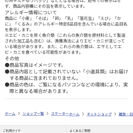
のみチルドゆうパック」などとなる場合は、記号での表示はせ
ず、商品内容欄にその旨を表示しています。
アレルギー情報について
商品に「小麦」「そば」「卵」「乳」「落花生」「えび」「か
に」「くるみ」のアレルギー特定8品目を含んでいる場合に品目名
を表示します。
※エビ・カニを除く魚介類（これらの魚介類を原材料として製造
された加工品も含む）は、漁獲漁法によりエビ・カニが混じって
いる場合があります。 また、これらの魚介類は、エサとしてエ
ビ・カニを食べている可能性があります。
その他
商品写真はイメージです。
商品内容として記載されていない「小道具類」はお届け
する商品に含まれておりません。
商品の色は、ご覧になるパソコンなどの環境により、実
際と異なる場合があります。
ホーム
ショップ一覧
スケーター
食洗機対応 2段ふわっと弁当箱 PEANU
ホーム
ネットショップ
雑貨・日
ご利用ガイド
よくあるご質問