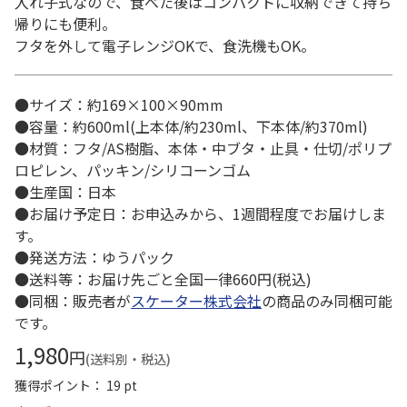
入れ子式なので、食べた後はコンパクトに収納できて持ち
帰りにも便利。
フタを外して電子レンジOKで、食洗機もOK。
●サイズ：約169×100×90mm
●容量：約600ml(上本体/約230ml、下本体/約370ml)
●材質：フタ/AS樹脂、本体・中ブタ・止具・仕切/ポリプ
ロピレン、パッキン/シリコーンゴム
●生産国：日本
●お届け予定日：お申込みから、1週間程度でお届けしま
す。
●発送方法：ゆうパック
●送料等：お届け先ごと全国一律660円(税込)
●同梱：販売者が
スケーター株式会社
の商品のみ同梱可能
です。
1,980
円
(送料別・税込)
獲得ポイント： 19 pt