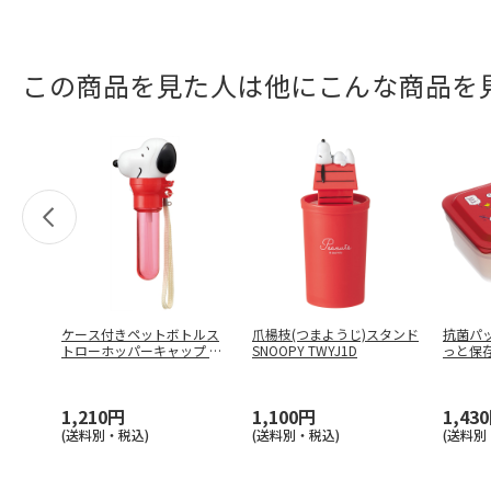
この商品を見た人は他にこんな商品を
ケース付きペットボトルス
爪楊枝(つまようじ)スタンド
抗菌パ
トローホッパーキャップ SN
SNOOPY TWYJ1D
っと保存容
OOP
…
…
1,210円
1,100円
1,43
(送料別・税込)
(送料別・税込)
(送料別