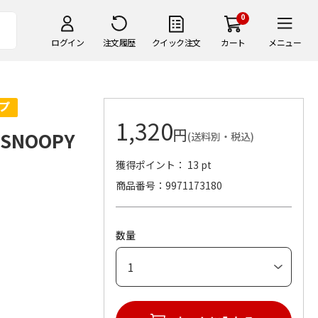
0
ログイン
注文履歴
クイック注文
カート
メニュー
1,320
円
NOOPY
(送料別・税込)
獲得ポイント： 13 pt
商品番号
9971173180
数量