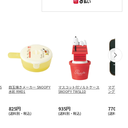
S
目玉焼きメーカー SNOOPY
マスコット付ソルトケース
マグネット
水彩 RMD1
SNOOPY TWSL1D
ング小物ポケッ
…
825円
935円
770円
(送料別・税込)
(送料別・税込)
(送料別・税込