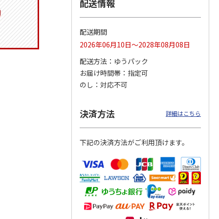
配送情報
配送期間
りドリ
ふわっとフタタイト
コーデュロイ生地ラ
八角形ステンレスマ
2026年06月10日～2028年08月08日
ハロー
ランチボックス角型
ンチバッグ ハロー
グボトル 500ml リ
5MC
パペットスンスン
キティ KCOB2
ラックマ リラッ
…
配送方法
ゆうパック
R
…
お届け時間帯
指定可
1,485円
2,200円
4,510円
のし
対応不可
)
(送料別・税込)
(送料別・税込)
(送料別・税込)
決済方法
詳細はこちら
下記の決済方法がご利用頂けます。