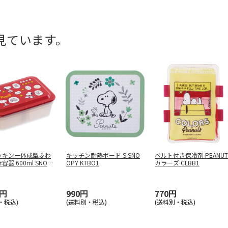
見ています。
ッキン一体成型ふわ
キッチン耐熱ボード S SNO
ベルト付き保冷剤 PEANUT
器 600ml SNOO
OPY KTBO1
カラーズ CLBB1
0円
990円
770円
・税込)
(送料別・税込)
(送料別・税込)