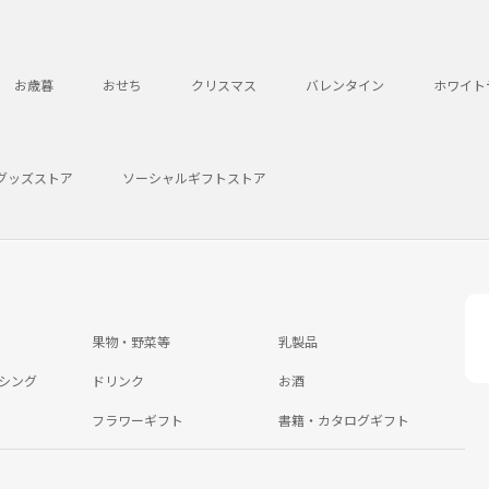
お歳暮
おせち
クリスマス
バレンタイン
ホワイト
グッズストア
ソーシャルギフトストア
果物・野菜等
乳製品
シング
ドリンク
お酒
フラワーギフト
書籍・カタログギフト