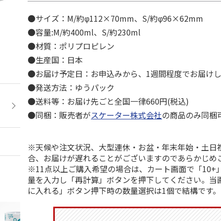
●サイズ：M/約φ112×70mm、S/約φ96×62mm
●容量:M/約400ml、S/約230ml
●材質：ポリプロピレン
●生産国：日本
●お届け予定日：お申込みから、1週間程度でお届け
●発送方法：ゆうパック
●送料等：お届け先ごと全国一律660円(税込)
●同梱：販売者が
スケーター株式会社
の商品のみ同梱
※天候や注文状況、大型連休・お盆・年末年始・土日
合、お届けが遅れることがございますのであらかじめ
※11点以上ご購入希望の場合は、カート画面で「10+
量を入力し「再計算」ボタンを押下してください。当
に入れる」ボタン押下時の数量選択は1個で結構です。