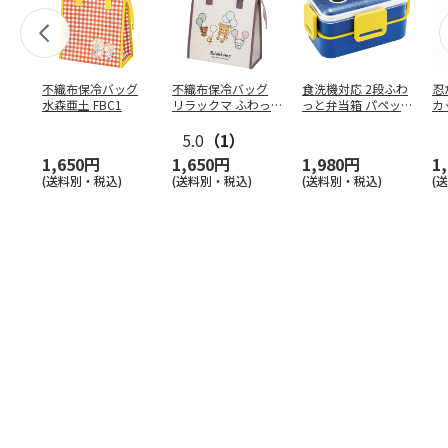
不織布保冷バッグ
不織布保冷バッグ
食洗機対応 2段ふわ
忍
水森亜土 FBC1
リラックマ ふわっ
っと弁当箱 パペッ
カ
と風船 FBC1
トスンスン PFLW
…
り
5.0
（1）
田
1,650円
1,650円
1,980円
1
(送料別・税込)
(送料別・税込)
(送料別・税込)
(