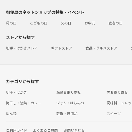
郵便局のネットショップの特集・イベント
母の日
こどもの日
父の日
お中元
敬老の日
ストアから探す
切手・はがきストア
ギフトストア
食品・グルメストア
カテゴリから探す
切手・はがき
海鮮お取り寄せ
肉お取り寄せ
梅干し・惣菜・カレー
ジャム・はちみつ
調味料・ドレッ
めん類
雑貨・日用品
スイーツ
ご利用ガイド
よくあるご質問
お問い合わせ