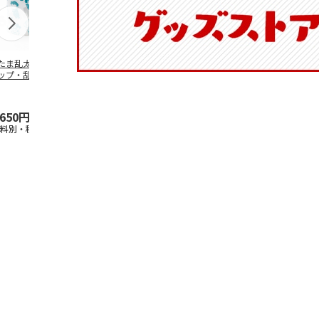
たま乱太郎 マグ
抗菌食洗機対応 ふ
陶器ダイカットマグ
マスコット入
ップ・乱太郎・き
わっと弁当箱 530ml
カップ ポムポムプ
ンクボトル 
丸・しんべヱ・山
水森亜土 PF
…
リン CHMGD4
キティ PSPR
伝
…
,650円
1,760円
2,970円
3,300円
送料別・税込)
(送料別・税込)
(送料別・税込)
(送料別・税込