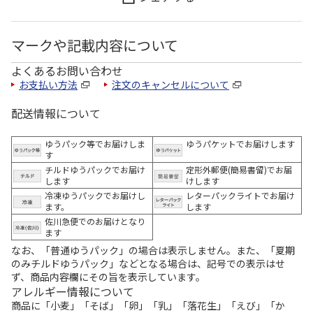
マークや記載内容について
よくあるお問い合わせ
お支払い方法
注文のキャンセルについて
配送情報について
ゆうパック等でお届けしま
ゆうパケットでお届けします
す
チルドゆうパックでお届け
定形外郵便(簡易書留)でお届
します
けします
冷凍ゆうパックでお届けし
レターパックライトでお届け
ます。
します
佐川急便でのお届けとなり
ます
なお、「普通ゆうパック」の場合は表示しません。また、「夏期
のみチルドゆうパック」などとなる場合は、記号での表示はせ
ず、商品内容欄にその旨を表示しています。
アレルギー情報について
商品に「小麦」「そば」「卵」「乳」「落花生」「えび」「か