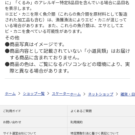
に」「くるみ」のアレルギー特定8品目を含んでいる場合に品目名
を表示します。
※エビ・カニを除く魚介類（これらの魚介類を原材料として製造
された加工品も含む）は、漁獲漁法によりエビ・カニが混じって
いる場合があります。 また、これらの魚介類は、エサとしてエ
ビ・カニを食べている可能性があります。
その他
商品写真はイメージです。
商品内容として記載されていない「小道具類」はお届け
する商品に含まれておりません。
商品の色は、ご覧になるパソコンなどの環境により、実
際と異なる場合があります。
ホーム
ショップ一覧
スケーター
シールボックス500ml 2個入 SNOO
ホーム
ネットショップ
雑貨・日
ご利用ガイド
よくあるご質問
お問い合わせ
利用規約
サイト運営会社について
特定商取引法に基づく表記について