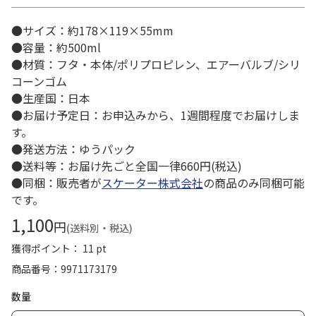
●サイズ：約178×119×55mm
●容量：約500ml
●材質：フタ・本体/ポリプロピレン、エアーバルブ/シリ
コーンゴム
●生産国：日本
●お届け予定日：お申込みから、1週間程度でお届けしま
す。
●発送方法：ゆうパック
●送料等：お届け先ごと全国一律660円(税込)
●同梱：販売者が
スケーター株式会社
の商品のみ同梱可能
です。
1,100
円
(送料別・税込)
獲得ポイント： 11 pt
商品番号
9971173179
数量