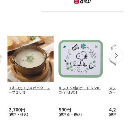
＜お中元＞じゃがバタース
キッチン耐熱ボード S SNO
メッシュホ
ープ２０食
OPY KTBO1
カー SNOOPY
2,700円
990円
4,290円
(送料・税込)
(送料別・税込)
(送料別・税込