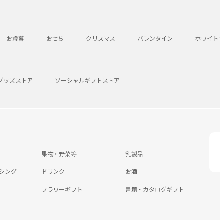
お歳暮
おせち
クリスマス
バレンタイン
ホワイト
グッズストア
ソーシャルギフトストア
果物・野菜等
乳製品
シング
ドリンク
お酒
フラワーギフト
書籍・カタログギフト