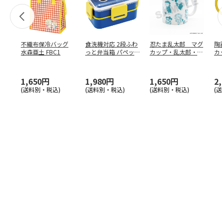
不織布保冷バッグ
食洗機対応 2段ふわ
忍たま乱太郎 マグ
陶
水森亜土 FBC1
っと弁当箱 パペッ
カップ・乱太郎・き
カ
トスンスン PFLW
…
り丸・しんべヱ・山
リ
田伝
…
1,650円
1,980円
1,650円
2
(送料別・税込)
(送料別・税込)
(送料別・税込)
(