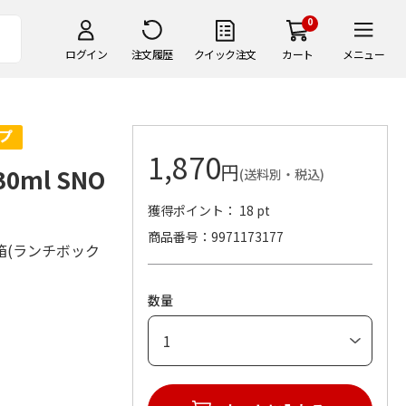
0
ログイン
注文履歴
クイック注文
カート
メニュー
1,870
円
ml SNO
(送料別・税込)
獲得ポイント： 18 pt
商品番号
9971173177
箱(ランチボック
数量