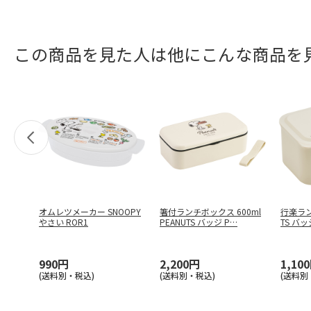
この商品を見た人は他にこんな商品を
オムレツメーカー SNOOPY
箸付ランチボックス 600ml
行楽ラン
やさい ROR1
PEANUTS バッジ P
…
TS バッ
990円
2,200円
1,10
(送料別・税込)
(送料別・税込)
(送料別