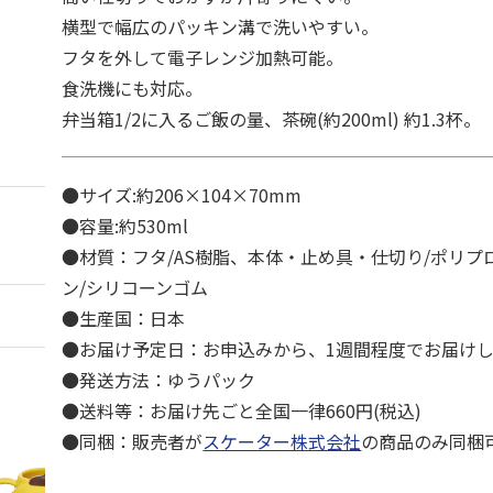
横型で幅広のパッキン溝で洗いやすい。
フタを外して電子レンジ加熱可能。
食洗機にも対応。
弁当箱1/2に入るご飯の量、茶碗(約200ml) 約1.3杯。
●サイズ:約206×104×70mm
●容量:約530ml
●材質：フタ/AS樹脂、本体・止め具・仕切り/ポリプ
ン/シリコーンゴム
●生産国：日本
●お届け予定日：お申込みから、1週間程度でお届け
●発送方法：ゆうパック
●送料等：お届け先ごと全国一律660円(税込)
●同梱：販売者が
スケーター株式会社
の商品のみ同梱