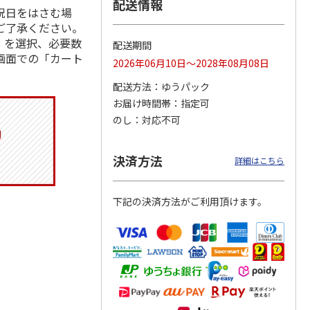
配送情報
祝日をはさむ場
ご了承ください。
」を選択、必要数
配送期間
画面での「カート
りドリ
コーデュロイ生地ラ
マスコット付箸・箸
八角形ステンレスマ
2026年06月10日～2028年08月08日
ハロー
ンチバッグ ハロー
置きセット 21cm 干
グボトル 500ml リ
5MC
キティ KCOB2
支箸 ポムポムプ
…
ラックマ リラッ
…
配送方法
ゆうパック
お届け時間帯
指定可
2,200円
1,320円
4,510円
のし
対応不可
)
(送料別・税込)
(送料別・税込)
(送料別・税込)
決済方法
詳細はこちら
下記の決済方法がご利用頂けます。