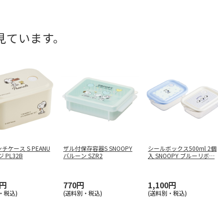
見ています。
チケース S PEANU
ザル付保存容器S SNOOPY
シールボックス500ml 2個
ジ PL32B
バルーン SZR2
入 SNOOPY ブルーリボ
…
0円
770円
1,100円
・税込)
(送料別・税込)
(送料別・税込)