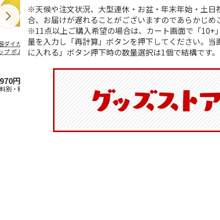
※天候や注文状況、大型連休・お盆・年末年始・土日
合、お届けが遅れることがございますのであらかじめ
※11点以上ご購入希望の場合は、カート画面で「10+
量を入力し「再計算」ボタンを押下してください。当
器ダイカットマグ
抗菌食洗機対応 ふ
ふわっとフタタイト
マスコット入
に入れる」ボタン押下時の数量選択は1個で結構です。
ップ ポムポムプ
わっと弁当箱 530ml
ランチボックス角型
ンクボトル 
ン CHMGD4
水森亜土 PF
…
パペットスンスン
キティ PSPR
R
…
,970円
1,760円
1,485円
3,300円
送料別・税込)
(送料別・税込)
(送料別・税込)
(送料別・税込