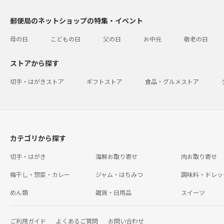
郵便局のネットショップの特集・イベント
母の日
こどもの日
父の日
お中元
敬老の日
ストアから探す
切手・はがきストア
ギフトストア
食品・グルメストア
カテゴリから探す
切手・はがき
海鮮お取り寄せ
肉お取り寄せ
梅干し・惣菜・カレー
ジャム・はちみつ
調味料・ドレッ
めん類
雑貨・日用品
スイーツ
ご利用ガイド
よくあるご質問
お問い合わせ