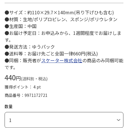
●サイズ：約110×29.7×140mm(吊り下げひも含む)
●材質：生地/ポリプロピレン、スポンジ/ポリウレタン
●生産国：中国
●お届け予定日：お申込みから、1週間程度でお届けしま
す。
●発送方法：ゆうパック
●送料等：お届け先ごと全国一律660円(税込)
●同梱：販売者が
スケーター株式会社
の商品のみ同梱可能
です。
440
円
(送料別・税込)
獲得ポイント： 4 pt
商品番号
9971172721
数量
1