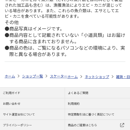
された加工品も含む）は、漁獲漁法によりエビ・カニが混じって
いる場合があります。 また、これらの魚介類は、エサとしてエ
ビ・カニを食べている可能性があります。
その他
商品写真はイメージです。
商品内容として記載されていない「小道具類」はお届け
する商品に含まれておりません。
商品の色は、ご覧になるパソコンなどの環境により、実
際と異なる場合があります。
ホーム
ショップ一覧
スケーター
キラメキキッチンスポンジ PEANUTS W
ホーム
ネットショップ
雑貨・日
ご利用ガイド
よくあるご質問
お問い合わせ
利用規約
サイト運営会社について
特定商取引法に基づく表記について
プライバシーポリシー
商品のご提案はこちら