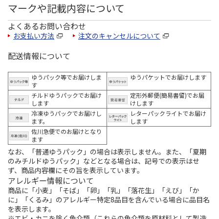
マークや記載内容について
よくあるお問い合わせ
お支払い方法
注文のキャンセルについて
配送情報について
ゆうパック等でお届けしま
ゆうパケットでお届けします
す
チルドゆうパックでお届け
定形外郵便(簡易書留)でお届
します
けします
冷凍ゆうパックでお届けし
レターパックライトでお届け
ます。
します
佐川急便でのお届けとなり
ます
なお、「普通ゆうパック」の場合は表示しません。また、「夏期
のみチルドゆうパック」などとなる場合は、記号での表示はせ
ず、商品内容欄にその旨を表示しています。
アレルギー情報について
商品に「小麦」「そば」「卵」「乳」「落花生」「えび」「か
に」「くるみ」のアレルギー特定8品目を含んでいる場合に品目名
を表示します。
※エビ・カニを除く魚介類（これらの魚介類を原材料として製造