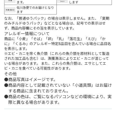
ます。
します
佐川急便でのお届けとなり
ます
なお、「普通ゆうパック」の場合は表示しません。また、「夏期
のみチルドゆうパック」などとなる場合は、記号での表示はせ
ず、商品内容欄にその旨を表示しています。
アレルギー情報について
商品に「小麦」「そば」「卵」「乳」「落花生」「えび」「か
に」「くるみ」のアレルギー特定8品目を含んでいる場合に品目名
を表示します。
※エビ・カニを除く魚介類（これらの魚介類を原材料として製造
された加工品も含む）は、漁獲漁法によりエビ・カニが混じって
いる場合があります。 また、これらの魚介類は、エサとしてエ
ビ・カニを食べている可能性があります。
その他
商品写真はイメージです。
商品内容として記載されていない「小道具類」はお届け
する商品に含まれておりません。
商品の色は、ご覧になるパソコンなどの環境により、実
際と異なる場合があります。