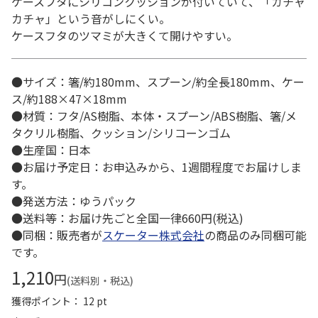
ケースフタにシリコンクッションが付いていて、「カチャ
カチャ」という音がしにくい。
ケースフタのツマミが大きくて開けやすい。
●サイズ：箸/約180mm、スプーン/約全長180mm、ケー
ス/約188×47×18mm
●材質：フタ/AS樹脂、本体・スプーン/ABS樹脂、箸/メ
タクリル樹脂、クッション/シリコーンゴム
●生産国：日本
●お届け予定日：お申込みから、1週間程度でお届けしま
す。
●発送方法：ゆうパック
●送料等：お届け先ごと全国一律660円(税込)
●同梱：販売者が
スケーター株式会社
の商品のみ同梱可能
です。
1,210
円
(送料別・税込)
獲得ポイント： 12 pt