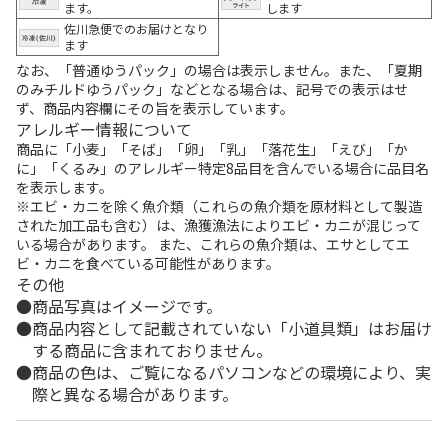
ます。
します
佐川急便でのお届けとなり
ます
なお、「普通ゆうパック」の場合は表示しません。また、「夏期
のみチルドゆうパック」などとなる場合は、記号での表示はせ
ず、商品内容欄にその旨を表示しています。
アレルギー情報について
商品に「小麦」「そば」「卵」「乳」「落花生」「えび」「か
に」「くるみ」のアレルギー特定8品目を含んでいる場合に品目名
を表示します。
※エビ・カニを除く魚介類（これらの魚介類を原材料として製造
された加工品も含む）は、漁獲漁法によりエビ・カニが混じって
いる場合があります。 また、これらの魚介類は、エサとしてエ
ビ・カニを食べている可能性があります。
その他
商品写真はイメージです。
商品内容として記載されていない「小道具類」はお届け
する商品に含まれておりません。
商品の色は、ご覧になるパソコンなどの環境により、実
際と異なる場合があります。