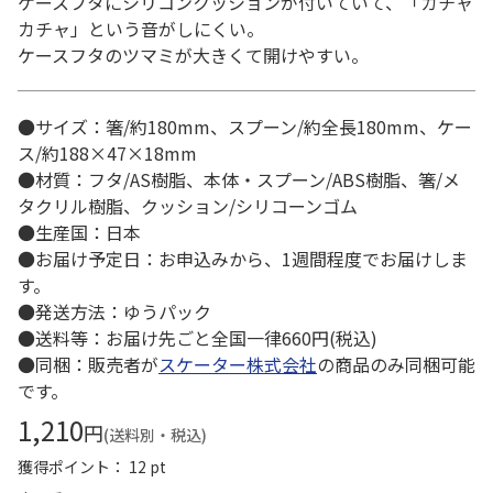
ケースフタにシリコンクッションが付いていて、「カチャ
カチャ」という音がしにくい。
ケースフタのツマミが大きくて開けやすい。
●サイズ：箸/約180mm、スプーン/約全長180mm、ケー
ス/約188×47×18mm
●材質：フタ/AS樹脂、本体・スプーン/ABS樹脂、箸/メ
タクリル樹脂、クッション/シリコーンゴム
●生産国：日本
●お届け予定日：お申込みから、1週間程度でお届けしま
す。
●発送方法：ゆうパック
●送料等：お届け先ごと全国一律660円(税込)
●同梱：販売者が
スケーター株式会社
の商品のみ同梱可能
です。
1,210
円
(送料別・税込)
獲得ポイント： 12 pt