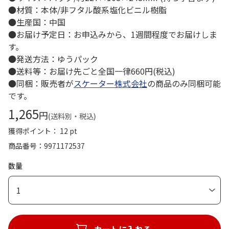
●材質：本体/非フタル酸系塩化ビニル樹脂
●生産国：中国
●お届け予定日：お申込みから、1週間程度でお届けしま
す。
●発送方法：ゆうパック
●送料等：お届け先ごと全国一律660円(税込)
●同梱：販売者が
スケーター株式会社
の商品のみ同梱可能
です。
1,265
円
(送料別・税込)
獲得ポイント： 12 pt
商品番号
9971172537
数量
1