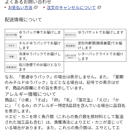
よくあるお問い合わせ
お支払い方法
注文のキャンセルについて
配送情報について
ゆうパック等でお届けしま
ゆうパケットでお届けします
す
チルドゆうパックでお届け
定形外郵便(簡易書留)でお届
します
けします
冷凍ゆうパックでお届けし
レターパックライトでお届け
ます。
します
佐川急便でのお届けとなり
ます
なお、「普通ゆうパック」の場合は表示しません。また、「夏期
のみチルドゆうパック」などとなる場合は、記号での表示はせ
ず、商品内容欄にその旨を表示しています。
アレルギー情報について
商品に「小麦」「そば」「卵」「乳」「落花生」「えび」「か
に」「くるみ」のアレルギー特定8品目を含んでいる場合に品目名
を表示します。
※エビ・カニを除く魚介類（これらの魚介類を原材料として製造
された加工品も含む）は、漁獲漁法によりエビ・カニが混じって
いる場合があります。 また、これらの魚介類は、エサとしてエ