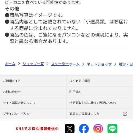
ビ・カニを食べている可能性があります。
その他
商品写真はイメージです。
商品内容として記載されていない「小道具類」はお届け
する商品に含まれておりません。
商品の色は、ご覧になるパソコンなどの環境により、実
際と異なる場合があります。
ホーム
ショップ一覧
スケーター
ビニールバッグ SNOOPY ネオンカラ
ホーム
ネットショップ
雑貨・日
ご利用ガイド
よくあるご質問
お問い合わせ
利用規約
サイト運営会社について
特定商取引法に基づく表記について
プライバシーポリシー
商品のご提案はこちら
SNSでお得な情報発信中