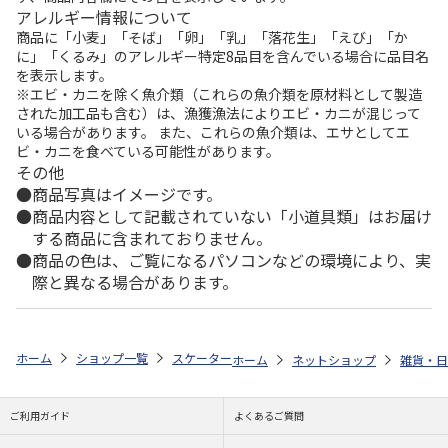
アレルギー情報について
商品に「小麦」「そば」「卵」「乳」「落花生」「えび」「か
に」「くるみ」のアレルギー特定8品目を含んでいる場合に品目名
を表示します。
※エビ・カニを除く魚介類（これらの魚介類を原材料として製造
された加工品も含む）は、漁獲漁法によりエビ・カニが混じって
いる場合があります。 また、これらの魚介類は、エサとしてエ
ビ・カニを食べている可能性があります。
その他
商品写真はイメージです。
商品内容として記載されていない「小道具類」はお届け
する商品に含まれておりません。
商品の色は、ご覧になるパソコンなどの環境により、実
際と異なる場合があります。
ホーム
ショップ一覧
スケーター
スクリューハンドル付マグボトル 500m
ホーム
ネットショップ
雑貨・日
ご利用ガイド
よくあるご質問