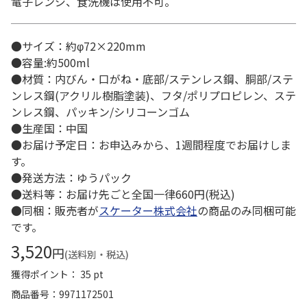
電子レンジ、食洗機は使用不可。
●サイズ：約φ72×220mm
●容量:約500ml
●材質：内びん・口がね・底部/ステンレス鋼、胴部/ステ
ンレス鋼(アクリル樹脂塗装)、フタ/ポリプロピレン、ステ
ンレス鋼、パッキン/シリコーンゴム
●生産国：中国
●お届け予定日：お申込みから、1週間程度でお届けしま
す。
●発送方法：ゆうパック
●送料等：お届け先ごと全国一律660円(税込)
●同梱：販売者が
スケーター株式会社
の商品のみ同梱可能
です。
3,520
円
(送料別・税込)
獲得ポイント： 35 pt
商品番号
9971172501