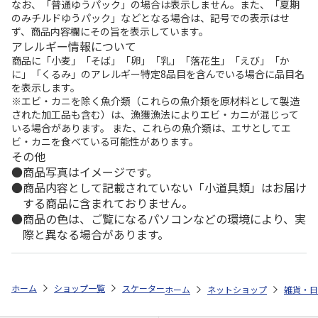
なお、「普通ゆうパック」の場合は表示しません。また、「夏期
のみチルドゆうパック」などとなる場合は、記号での表示はせ
ず、商品内容欄にその旨を表示しています。
アレルギー情報について
商品に「小麦」「そば」「卵」「乳」「落花生」「えび」「か
に」「くるみ」のアレルギー特定8品目を含んでいる場合に品目名
を表示します。
※エビ・カニを除く魚介類（これらの魚介類を原材料として製造
された加工品も含む）は、漁獲漁法によりエビ・カニが混じって
いる場合があります。 また、これらの魚介類は、エサとしてエ
ビ・カニを食べている可能性があります。
その他
商品写真はイメージです。
商品内容として記載されていない「小道具類」はお届け
する商品に含まれておりません。
商品の色は、ご覧になるパソコンなどの環境により、実
際と異なる場合があります。
ホーム
ショップ一覧
スケーター
スタイリッシュブローボトル PEANU
ホーム
ネットショップ
雑貨・日