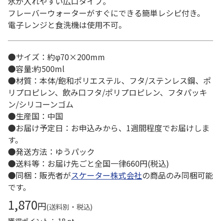
氷が入れやすい広口タイプ。
フレーバーウォーターがすぐにできる簡単レシピ付き。
電子レンジと食洗機は使用不可。
●サイズ：約φ70×200mm
●容量:約500ml
●材質：本体/飽和ポリエステル、フタ/ステンレス鋼、ポ
リプロピレン、飲み口フタ/ポリプロピレン、フタパッキ
ン/シリコーンゴム
●生産国：中国
●お届け予定日：お申込みから、1週間程度でお届けしま
す。
●発送方法：ゆうパック
●送料等：お届け先ごと全国一律660円(税込)
●同梱：販売者が
スケーター株式会社
の商品のみ同梱可能
です。
1,870
円
(送料別・税込)