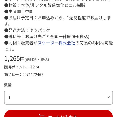
●材質：本体/非フタル酸系塩化ビニル樹脂
●生産国：中国
●お届け予定日：お申込みから、1週間程度でお届けしま
す。
●発送方法：ゆうパック
●送料等：お届け先ごと全国一律660円(税込)
●同梱：販売者が
スケーター株式会社
の商品のみ同梱可能
です。
1,265
円
(送料別・税込)
獲得ポイント： 12 pt
商品番号
9971172467
数量
1