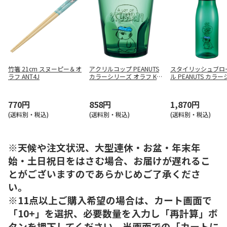
竹箸 21cm スヌーピー＆オ
アクリルコップ PEANUTS
スタイリッシュブロ
ラフ ANT4J
カラーシリーズ オラフ KS
ル PEANUTS カラ
A4J
ズ オラフ PTY5
770円
858円
1,870円
(送料別・税込)
(送料別・税込)
(送料別・税込)
※天候や注文状況、大型連休・お盆・年末年
始・土日祝日をはさむ場合、お届けが遅れるこ
とがございますのであらかじめご了承くださ
い。
※11点以上ご購入希望の場合は、カート画面で
「10+」を選択、必要数量を入力し「再計算」ボ
タンを押下してください。当画面での「カートに