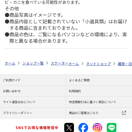
ビ・カニを食べている可能性があります。
その他
商品写真はイメージです。
商品内容として記載されていない「小道具類」はお届け
する商品に含まれておりません。
商品の色は、ご覧になるパソコンなどの環境により、実
際と異なる場合があります。
ホーム
ショップ一覧
スケーター
ビニールバッグ PEANUTS カラーシ
ホーム
ネットショップ
雑貨・日
ご利用ガイド
よくあるご質問
お問い合わせ
利用規約
サイト運営会社について
特定商取引法に基づく表記について
プライバシーポリシー
商品のご提案はこちら
SNSでお得な情報発信中