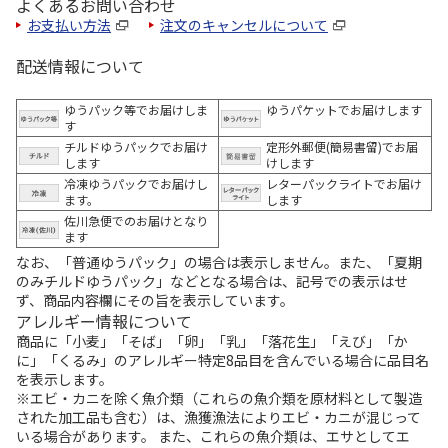
よくあるお問い合わせ
お支払い方法
注文のキャンセルについて
配送情報について
ゆうパック等でお届けしま
ゆうパケットでお届けします
す
チルドゆうパックでお届け
定形外郵便(簡易書留)でお届
します
けします
冷凍ゆうパックでお届けし
レターパックライトでお届け
ます。
します
佐川急便でのお届けとなり
ます
なお、「普通ゆうパック」の場合は表示しません。また、「夏期
のみチルドゆうパック」などとなる場合は、記号での表示はせ
ず、商品内容欄にその旨を表示しています。
アレルギー情報について
商品に「小麦」「そば」「卵」「乳」「落花生」「えび」「か
に」「くるみ」のアレルギー特定8品目を含んでいる場合に品目名
を表示します。
※エビ・カニを除く魚介類（これらの魚介類を原材料として製造
された加工品も含む）は、漁獲漁法によりエビ・カニが混じって
いる場合があります。 また、これらの魚介類は、エサとしてエ