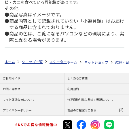
ビ・カニを食べている可能性があります。
その他
商品写真はイメージです。
商品内容として記載されていない「小道具類」はお届け
する商品に含まれておりません。
商品の色は、ご覧になるパソコンなどの環境により、実
際と異なる場合があります。
ホーム
ショップ一覧
スケーター
ビニールバッグ PEANUTS カラーシ
ホーム
ネットショップ
雑貨・日
ご利用ガイド
よくあるご質問
お問い合わせ
利用規約
サイト運営会社について
特定商取引法に基づく表記について
プライバシーポリシー
商品のご提案はこちら
SNSでお得な情報発信中