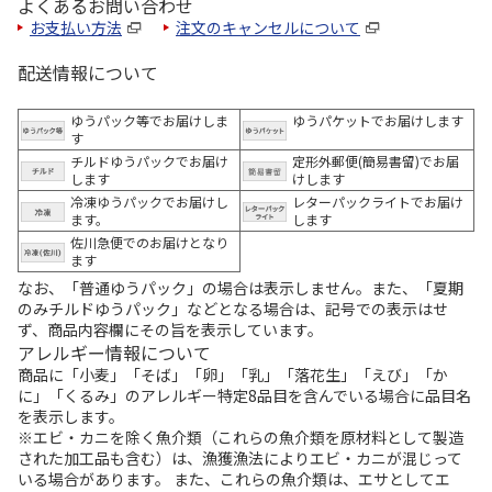
よくあるお問い合わせ
お支払い方法
注文のキャンセルについて
配送情報について
ゆうパック等でお届けしま
ゆうパケットでお届けします
す
チルドゆうパックでお届け
定形外郵便(簡易書留)でお届
します
けします
冷凍ゆうパックでお届けし
レターパックライトでお届け
ます。
します
佐川急便でのお届けとなり
ます
なお、「普通ゆうパック」の場合は表示しません。また、「夏期
のみチルドゆうパック」などとなる場合は、記号での表示はせ
ず、商品内容欄にその旨を表示しています。
アレルギー情報について
商品に「小麦」「そば」「卵」「乳」「落花生」「えび」「か
に」「くるみ」のアレルギー特定8品目を含んでいる場合に品目名
を表示します。
※エビ・カニを除く魚介類（これらの魚介類を原材料として製造
された加工品も含む）は、漁獲漁法によりエビ・カニが混じって
いる場合があります。 また、これらの魚介類は、エサとしてエ