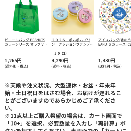
ビニールバッグ PEANUTS
２０２６ ポムポムプリ
アイスバッグ(氷のう) 
カラーシリーズ オラフ VB
ン クッションファンデー
EANUTS カラーズ IC
H1
ション３個セット
5.0
（2）
1,265円
4,290円
1,430円
(送料別・税込)
(送料・税込)
(送料別・税込)
※天候や注文状況、大型連休・お盆・年末年
始・土日祝日をはさむ場合、お届けが遅れるこ
とがございますのであらかじめご了承くださ
い。
※11点以上ご購入希望の場合は、カート画面で
「10+」を選択、必要数量を入力し「再計算」ボ
タンを押下してください。当画面での「カートに