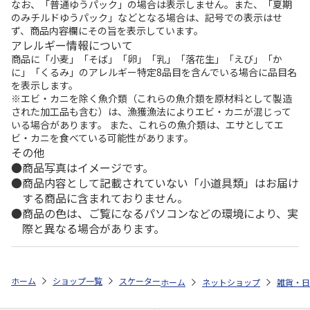
なお、「普通ゆうパック」の場合は表示しません。また、「夏期
のみチルドゆうパック」などとなる場合は、記号での表示はせ
ず、商品内容欄にその旨を表示しています。
アレルギー情報について
商品に「小麦」「そば」「卵」「乳」「落花生」「えび」「か
に」「くるみ」のアレルギー特定8品目を含んでいる場合に品目名
を表示します。
※エビ・カニを除く魚介類（これらの魚介類を原材料として製造
された加工品も含む）は、漁獲漁法によりエビ・カニが混じって
いる場合があります。 また、これらの魚介類は、エサとしてエ
ビ・カニを食べている可能性があります。
その他
商品写真はイメージです。
商品内容として記載されていない「小道具類」はお届け
する商品に含まれておりません。
商品の色は、ご覧になるパソコンなどの環境により、実
際と異なる場合があります。
ホーム
ショップ一覧
スケーター
スタイリッシュブローボトル PEANU
ホーム
ネットショップ
雑貨・日