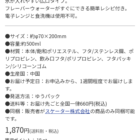
氷が入れやすい広口タイプ。
フレーバーウォーターがすぐにできる簡単レシピ付き。
電子レンジと食洗機は使用不可。
●サイズ：約φ70×200mm
●容量:約500ml
●材質：本体/飽和ポリエステル、フタ/ステンレス鋼、ポ
リプロピレン、飲み口フタ/ポリプロピレン、フタパッキ
ン/シリコーンゴム
●生産国：中国
●お届け予定日：お申込みから、1週間程度でお届けしま
す。
●発送方法：ゆうパック
●送料等：お届け先ごと全国一律660円(税込)
●同梱：販売者が
スケーター株式会社
の商品のみ同梱可能
です。
1,870
円
(送料別・税込)