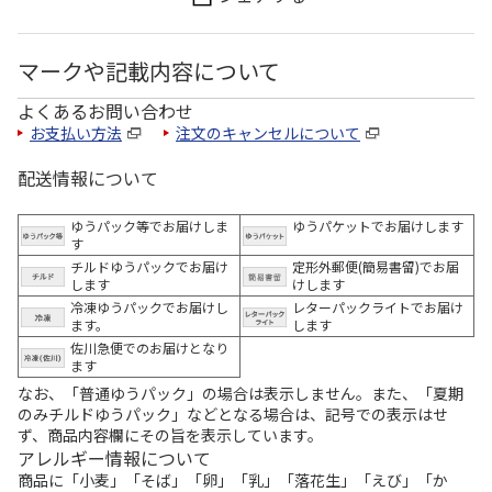
マークや記載内容について
よくあるお問い合わせ
お支払い方法
注文のキャンセルについて
配送情報について
ゆうパック等でお届けしま
ゆうパケットでお届けします
す
チルドゆうパックでお届け
定形外郵便(簡易書留)でお届
します
けします
冷凍ゆうパックでお届けし
レターパックライトでお届け
ます。
します
佐川急便でのお届けとなり
ます
なお、「普通ゆうパック」の場合は表示しません。また、「夏期
のみチルドゆうパック」などとなる場合は、記号での表示はせ
ず、商品内容欄にその旨を表示しています。
アレルギー情報について
商品に「小麦」「そば」「卵」「乳」「落花生」「えび」「か