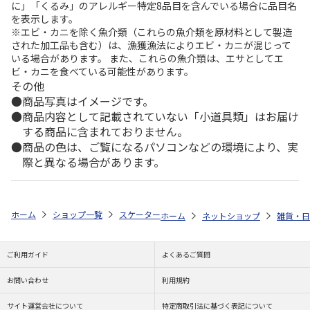
に」「くるみ」のアレルギー特定8品目を含んでいる場合に品目名
を表示します。
※エビ・カニを除く魚介類（これらの魚介類を原材料として製造
された加工品も含む）は、漁獲漁法によりエビ・カニが混じって
いる場合があります。 また、これらの魚介類は、エサとしてエ
ビ・カニを食べている可能性があります。
その他
商品写真はイメージです。
商品内容として記載されていない「小道具類」はお届け
する商品に含まれておりません。
商品の色は、ご覧になるパソコンなどの環境により、実
際と異なる場合があります。
ホーム
ショップ一覧
スケーター
シールボックス500ml 2個入 PEA
ホーム
ネットショップ
雑貨・日
ご利用ガイド
よくあるご質問
お問い合わせ
利用規約
サイト運営会社について
特定商取引法に基づく表記について