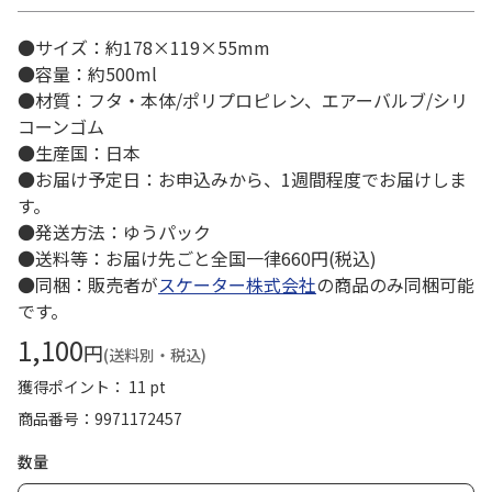
●サイズ：約178×119×55mm
●容量：約500ml
●材質：フタ・本体/ポリプロピレン、エアーバルブ/シリ
コーンゴム
●生産国：日本
●お届け予定日：お申込みから、1週間程度でお届けしま
す。
●発送方法：ゆうパック
●送料等：お届け先ごと全国一律660円(税込)
●同梱：販売者が
スケーター株式会社
の商品のみ同梱可能
です。
1,100
円
(送料別・税込)
獲得ポイント： 11 pt
商品番号
9971172457
数量