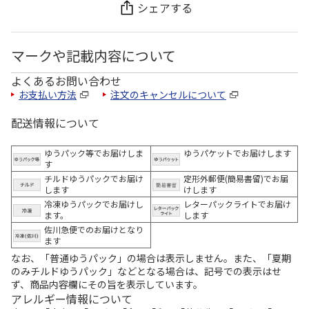
シェアする
マークや記載内容について
よくあるお問い合わせ
お支払い方法
注文のキャンセルについて
配送情報について
ゆうパック等でお届けしま
ゆうパケットでお届けします
す
チルドゆうパックでお届け
定形外郵便(簡易書留)でお届
します
けします
冷凍ゆうパックでお届けし
レターパックライトでお届け
ます。
します
佐川急便でのお届けとなり
ます
なお、「普通ゆうパック」の場合は表示しません。また、「夏期
のみチルドゆうパック」などとなる場合は、記号での表示はせ
ず、商品内容欄にその旨を表示しています。
アレルギー情報について