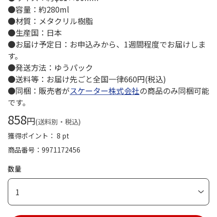
●容量：約280ml
●材質：メタクリル樹脂
●生産国：日本
●お届け予定日：お申込みから、1週間程度でお届けしま
す。
●発送方法：ゆうパック
●送料等：お届け先ごと全国一律660円(税込)
●同梱：販売者が
スケーター株式会社
の商品のみ同梱可能
です。
858
円
(送料別・税込)
獲得ポイント： 8 pt
商品番号
9971172456
数量
1