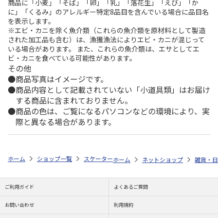
商品に「小麦」「そば」「卵」「乳」「落花生」「えび」「か
に」「くるみ」のアレルギー特定8品目を含んでいる場合に品目名
を表示します。
※エビ・カニを除く魚介類（これらの魚介類を原材料として製造
された加工品も含む）は、漁獲漁法によりエビ・カニが混じって
いる場合があります。 また、これらの魚介類は、エサとしてエ
ビ・カニを食べている可能性があります。
その他
商品写真はイメージです。
商品内容として記載されていない「小道具類」はお届け
する商品に含まれておりません。
商品の色は、ご覧になるパソコンなどの環境により、実
際と異なる場合があります。
ホーム
ショップ一覧
スケーター
アクリルコップ PEANUTS カラーシ
ホーム
ネットショップ
雑貨・日
ご利用ガイド
よくあるご質問
お問い合わせ
利用規約