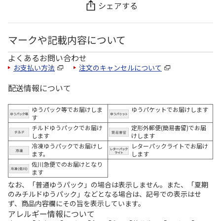
シェアする
マークや記載内容について
よくあるお問い合わせ
お支払い方法
注文のキャンセルについて
配送情報について
ゆうパック等でお届けしま
ゆうパケットでお届けします
す
チルドゆうパックでお届け
定形外郵便(簡易書留)でお届
します
けします
冷凍ゆうパックでお届けし
レターパックライトでお届け
ます。
します
佐川急便でのお届けとなり
ます
なお、「普通ゆうパック」の場合は表示しません。また、「夏期
のみチルドゆうパック」などとなる場合は、記号での表示はせ
ず、商品内容欄にその旨を表示しています。
アレルギー情報について