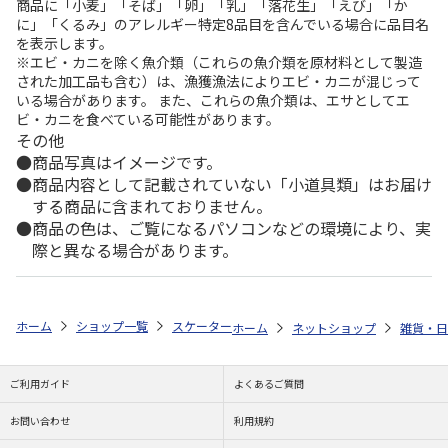
商品に「小麦」「そば」「卵」「乳」「落花生」「えび」「か
に」「くるみ」のアレルギー特定8品目を含んでいる場合に品目名
を表示します。
※エビ・カニを除く魚介類（これらの魚介類を原材料として製造
された加工品も含む）は、漁獲漁法によりエビ・カニが混じって
いる場合があります。 また、これらの魚介類は、エサとしてエ
ビ・カニを食べている可能性があります。
その他
商品写真はイメージです。
商品内容として記載されていない「小道具類」はお届け
する商品に含まれておりません。
商品の色は、ご覧になるパソコンなどの環境により、実
際と異なる場合があります。
ホーム
ショップ一覧
スケーター
アクリルコップ PEANUTS カラーシリー
ホーム
ネットショップ
雑貨・日
ご利用ガイド
よくあるご質問
お問い合わせ
利用規約