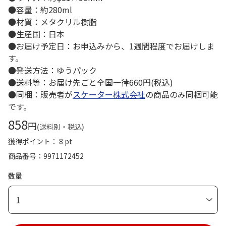
●容量：約280ml
●材質：メタクリル樹脂
●生産国：日本
●お届け予定日：お申込みから、1週間程度でお届けしま
す。
●発送方法：ゆうパック
●送料等：お届け先ごと全国一律660円(税込)
●同梱：販売者が
スケーター株式会社
の商品のみ同梱可能
です。
858
円
(送料別・税込)
獲得ポイント： 8 pt
商品番号
9971172452
数量
1