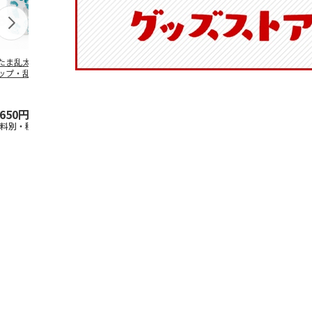
たま乱太郎 マグ
抗菌食洗機対応 ふ
陶器ダイカットマグ
マスコット入
ップ・乱太郎・き
わっと弁当箱 530ml
カップ ポムポムプ
ンクボトル 
丸・しんべヱ・山
水森亜土 PF
…
リン CHMGD4
キティ PSPR
伝
…
,650円
1,760円
2,970円
3,300円
送料別・税込)
(送料別・税込)
(送料別・税込)
(送料別・税込