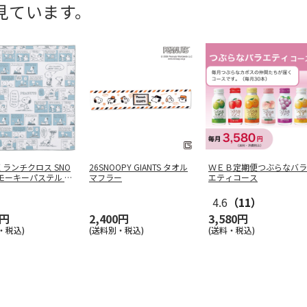
見ています。
ランチクロス SNO
26SNOOPY GIANTS タオル
ＷＥＢ定期便つぶらなバラ
スモーキーパステル ブ
マフラー
エティコース
4.6
（11）
0円
2,400円
3,580円
・税込)
(送料別・税込)
(送料・税込)