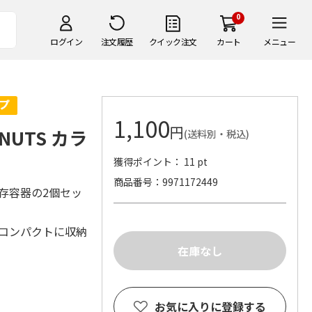
0
ログイン
注文履歴
クイック注文
カート
メニュー
1,100
円
NUTS カラ
(送料別・税込)
獲得ポイント： 11 pt
商品番号
9971172449
存容器の2個セッ
ばコンパクトに収納
お気に入りに登録する