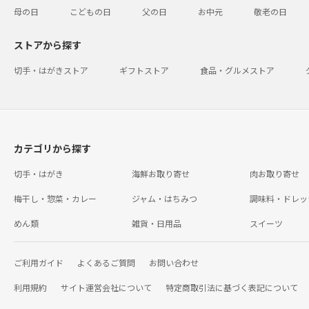
母の日
こどもの日
父の日
お中元
敬老の日
ストアから探す
切手・はがきストア
ギフトストア
食品・グルメストア
カテゴリから探す
切手・はがき
海鮮お取り寄せ
肉お取り寄せ
梅干し・惣菜・カレー
ジャム・はちみつ
調味料・ドレッ
めん類
雑貨・日用品
スイーツ
ご利用ガイド
よくあるご質問
お問い合わせ
利用規約
サイト運営会社について
特定商取引法に基づく表記について