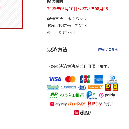
配送期間
2026年06月10日～2028年08月08日
配送方法
ゆうパック
お届け時間帯
指定可
りドリ
ふわっとフタタイト
コーデュロイ生地ラ
八角形ステンレスマ
ハロー
ランチボックス角型
ンチバッグ ハロー
グボトル 500ml リ
のし
対応不可
5MC
パペットスンスン
キティ KCOB2
ラックマ リラッ
…
R
…
1,485円
2,200円
4,510円
決済方法
詳細はこちら
)
(送料別・税込)
(送料別・税込)
(送料別・税込)
下記の決済方法がご利用頂けます。