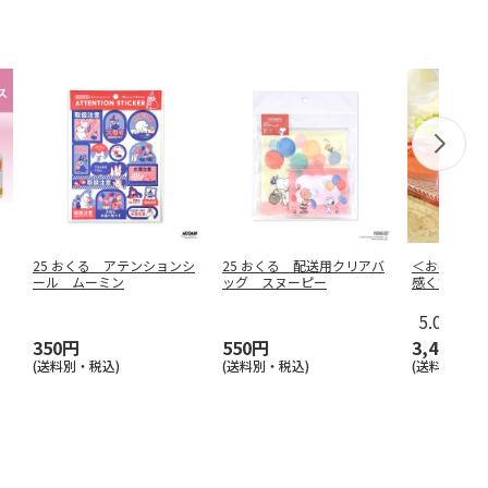
25 おくる アテンションシ
25 おくる 配送用クリアバ
＜お中元＞
ール ムーミン
ッグ スヌーピー
感くずバー
5.0
（3）
350円
550円
3,400円
(送料別・税込)
(送料別・税込)
(送料・税込)