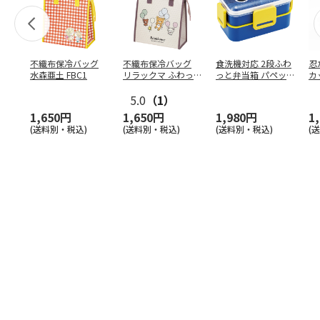
不織布保冷バッグ
不織布保冷バッグ
食洗機対応 2段ふわ
忍
水森亜土 FBC1
リラックマ ふわっ
っと弁当箱 パペッ
カ
と風船 FBC1
トスンスン PFLW
…
り
5.0
（1）
田
1,650円
1,650円
1,980円
1
(送料別・税込)
(送料別・税込)
(送料別・税込)
(