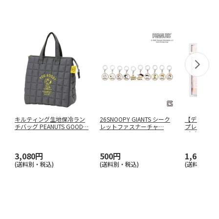
キルティング生地保冷ラン
26SNOOPY GIANTS シーク
【ディズニ
チバッグ PEANUTS GOOD
…
レットファスナーチャ
…
プレミアム
（ピンク）
3,080円
500円
1,650円
(送料別・税込)
(送料別・税込)
(送料別・税込