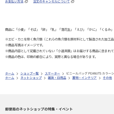
お支払い方法
注文のキャンセルについて
商品に「小麦」「そば」「卵」「乳」「落花生」「えび」「かに」「くるみ」
※エビ・カニを除く魚介類（これらの魚介類を原材料として製造された加工品
※商品写真はイメージです。
※商品内容として記載されていない「小道具類」はお届けする商品に含まれて
※商品の色は、印刷の都合により、実際と異なる場合があります。
ホーム
ショップ一覧
スケーター
ビニールバッグ PEANUTS カラーシリ
ホーム
ネットショップ
雑貨・日用品
置物・インテリア
その他
郵便局のネットショップの特集・イベント