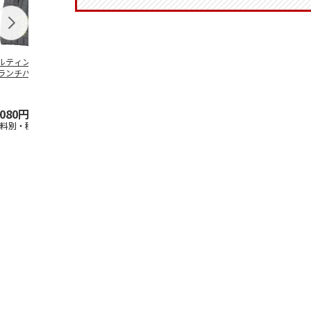
ルティング生地保
創作提灯 ひなげし
香立て square | 無為
保冷ポーチ付
ランチバッグ
【弔事用】
（MUI）
ュランチバッ
ANUTS GOOD
…
SNOOPY ク
…
,080円
18,500円
19,250円
2,200円
送料別・税込)
(送料・税込)
(送料別・税込)
(送料別・税込