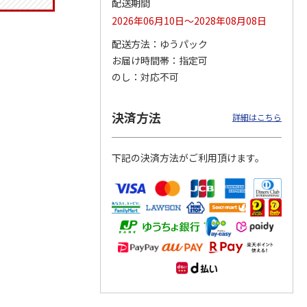
配送期間
2026年06月10日～2028年08月08日
配送方法
ゆうパック
お届け時間帯
指定可
メッシ
夢あんどん（桜）
保冷ポーチ付メッシ
かすみほのか（１
グ
【弔事用】
ュトートバッグ
対）【弔事用】
のし
対応不可
ッキー
PEANUTS バッジ
…
4.0
（1）
29,150円
3,080円
14,300円
決済方法
詳細はこちら
)
(送料・税込)
(送料別・税込)
(送料・税込)
下記の決済方法がご利用頂けます。