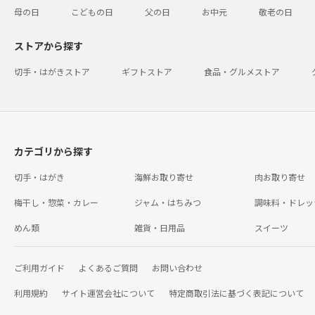
母の日
こどもの日
父の日
お中元
敬老の日
ストアから探す
切手・はがきストア
ギフトストア
食品・グルメストア
カテゴリから探す
切手・はがき
海鮮お取り寄せ
肉お取り寄せ
梅干し・惣菜・カレー
ジャム・はちみつ
調味料・ドレッ
めん類
雑貨・日用品
スイーツ
ご利用ガイド
よくあるご質問
お問い合わせ
利用規約
サイト運営会社について
特定商取引法に基づく表記について