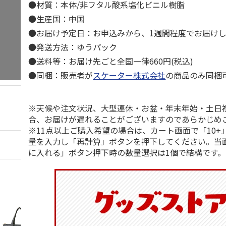
●材質：本体/非フタル酸系塩化ビニル樹脂
●生産国：中国
●お届け予定日：お申込みから、1週間程度でお届け
●発送方法：ゆうパック
●送料等：お届け先ごと全国一律660円(税込)
●同梱：販売者が
スケーター株式会社
の商品のみ同梱
※天候や注文状況、大型連休・お盆・年末年始・土日
合、お届けが遅れることがございますのであらかじめ
※11点以上ご購入希望の場合は、カート画面で「10+
量を入力し「再計算」ボタンを押下してください。当
に入れる」ボタン押下時の数量選択は1個で結構です。