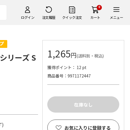
0
ログイン
注文履歴
クイック注文
カート
メニュー
1,265
円
ーシリーズ S
(送料別・税込)
獲得ポイント： 12 pt
商品番号
9971172447
ず)
お気に入りに登録する