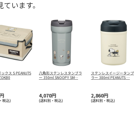
見ています。
クス S PEANUTS
八角形ステンレスタンブラ
ステンレスイージータンブ
OKB0
ー 350ml SNOOPY SM
…
ラー 380ml PEANUTS
…
0円
4,070円
2,860円
・税込)
(送料別・税込)
(送料別・税込)