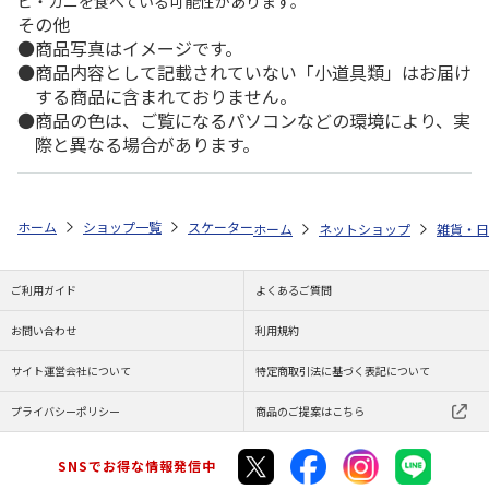
ビ・カニを食べている可能性があります。
その他
商品写真はイメージです。
商品内容として記載されていない「小道具類」はお届け
する商品に含まれておりません。
商品の色は、ご覧になるパソコンなどの環境により、実
際と異なる場合があります。
ホーム
ショップ一覧
スケーター
アクリルコップ PEANUTS GANG KS
ホーム
ネットショップ
雑貨・日
ご利用ガイド
よくあるご質問
お問い合わせ
利用規約
サイト運営会社について
特定商取引法に基づく表記について
プライバシーポリシー
商品のご提案はこちら
SNSでお得な情報発信中