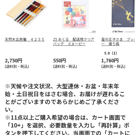
天然木五色箸 ４２３５
25 おくる 配送用クリア
星の王子さま ブッ
バッグ スヌーピー
ー 渡り鳥
5.0
（1）
2,750円
550円
1,760円
(送料別・税込)
(送料別・税込)
(送料別・税込)
※天候や注文状況、大型連休・お盆・年末年
始・土日祝日をはさむ場合、お届けが遅れるこ
とがございますのであらかじめご了承くださ
い。
※11点以上ご購入希望の場合は、カート画面で
「10+」を選択、必要数量を入力し「再計算」ボ
タンを押下してください。当画面での「カートに