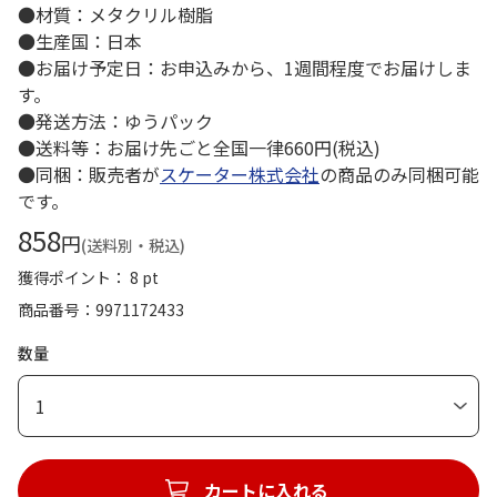
●材質：メタクリル樹脂
●生産国：日本
●お届け予定日：お申込みから、1週間程度でお届けしま
す。
●発送方法：ゆうパック
●送料等：お届け先ごと全国一律660円(税込)
●同梱：販売者が
スケーター株式会社
の商品のみ同梱可能
です。
858
円
(送料別・税込)
獲得ポイント： 8 pt
商品番号
9971172433
数量
1
カートに入れる