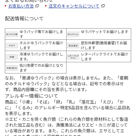
お支払い方法
注文のキャンセルについて
配送情報について
ゆうパック等でお届けしま
ゆうパケットでお届けします
す
チルドゆうパックでお届け
定形外郵便(簡易書留)でお届
します
けします
冷凍ゆうパックでお届けし
レターパックライトでお届け
ます。
します
佐川急便でのお届けとなり
ます
なお、「普通ゆうパック」の場合は表示しません。また、「夏期
のみチルドゆうパック」などとなる場合は、記号での表示はせ
ず、商品内容欄にその旨を表示しています。
アレルギー情報について
商品に「小麦」「そば」「卵」「乳」「落花生」「えび」「か
に」「くるみ」のアレルギー特定8品目を含んでいる場合に品目名
を表示します。
※エビ・カニを除く魚介類（これらの魚介類を原材料として製造
された加工品も含む）は、漁獲漁法によりエビ・カニが混じって
いる場合があります。 また、これらの魚介類は、エサとしてエ