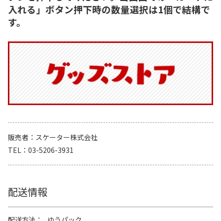
入れる」ボタン押下時の数量選択は1個で結構で
す。
販売者
スケーター株式会社
TEL
03-5206-3931
配送情報
配送方法
ゆうパック