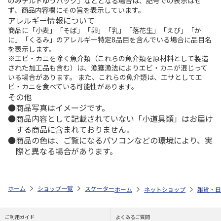
のみチルドゆうパック」などとなる場合は、記号での表示はせ
ず、商品内容欄にその旨を表示しています。
アレルギー情報について
商品に「小麦」「そば」「卵」「乳」「落花生」「えび」「か
に」「くるみ」のアレルギー特定8品目を含んでいる場合に品目名
を表示します。
※エビ・カニを除く魚介類（これらの魚介類を原材料として製造
された加工品も含む）は、漁獲漁法によりエビ・カニが混じって
いる場合があります。 また、これらの魚介類は、エサとしてエ
ビ・カニを食べている可能性があります。
その他
商品写真はイメージです。
商品内容として記載されていない「小道具類」はお届け
する商品に含まれておりません。
商品の色は、ご覧になるパソコンなどの環境により、実
際と異なる場合があります。
ホーム
ショップ一覧
スケーター
4点ロックランチボックス 650ml PEAN
ホーム
ネットショップ
雑貨・日
ご利用ガイド
よくあるご質問