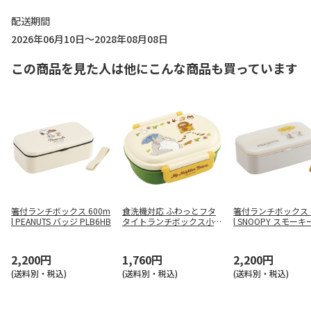
配送期間
2026年06月10日～2028年08月08日
この商品を見た人は他にこんな商品も買っています
箸付ランチボックス 600m
食洗機対応 ふわっとフタ
箸付ランチボックス 
l PEANUTS バッジ PLB6HB
タイトランチボックス小判
l SNOOPY スモー
となりのトトロ(ネコバス)
テル イエロー PLB6
QAF2BA
2,200円
1,760円
2,200円
(送料別・税込)
(送料別・税込)
(送料別・税込)