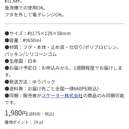
約1.6杯。
食洗機での使用OK。
フタを外して電子レンジOK。
●サイズ：約175×129×58mm
●容量：約650ml
●材質：フタ・本体・止め具・仕切り/ポリプロピレン、
パッキン/シリコーンゴム
●生産国：日本
●お届け予定日：お申込みから、1週間程度でお届けしま
す。
●発送方法：ゆうパック
●送料等：お届け先ごと全国一律660円(税込)
●同梱：販売者が
スケーター株式会社
の商品のみ同梱可能
です。
1,980
円
(送料別・税込)
獲得ポイント： 19 pt