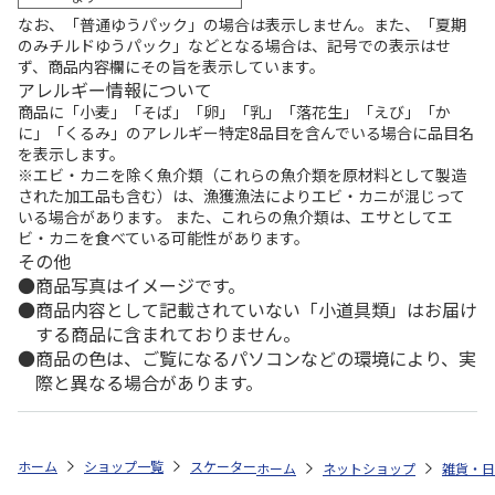
なお、「普通ゆうパック」の場合は表示しません。また、「夏期
のみチルドゆうパック」などとなる場合は、記号での表示はせ
ず、商品内容欄にその旨を表示しています。
アレルギー情報について
商品に「小麦」「そば」「卵」「乳」「落花生」「えび」「か
に」「くるみ」のアレルギー特定8品目を含んでいる場合に品目名
を表示します。
※エビ・カニを除く魚介類（これらの魚介類を原材料として製造
された加工品も含む）は、漁獲漁法によりエビ・カニが混じって
いる場合があります。 また、これらの魚介類は、エサとしてエ
ビ・カニを食べている可能性があります。
その他
商品写真はイメージです。
商品内容として記載されていない「小道具類」はお届け
する商品に含まれておりません。
商品の色は、ご覧になるパソコンなどの環境により、実
際と異なる場合があります。
ホーム
ショップ一覧
スケーター
食洗機対応 スライド式トリオセット (
ホーム
ネットショップ
雑貨・日