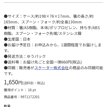
●サイズ：ケース/約198×76×17mm、箸の長さ/約
165mm、スプーン・フォーク/約全長130mm
●材質：箸/AS樹脂、本体/ポリプロピレン、持ち手/ABS
樹脂、スプーン・フォーク先端/ステンレス鋼
●生産国：日本
●お届け予定日：お申込みから、1週間程度でお届けしま
す。
●発送方法：ゆうパック
●送料等：お届け先ごと全国一律660円(税込)
●同梱：販売者が
スケーター株式会社
の商品のみ同梱可能
です。
1,650
円
(送料別・税込)
獲得ポイント： 16 pt
商品番号
9971172201
数量