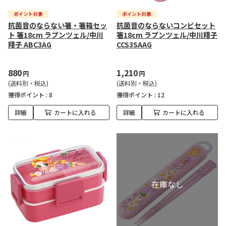
抗菌音のならない箸・箸箱セッ
抗菌音のならないコンビセット
ト 箸18cm ラプンツェル/中川
箸18cm ラプンツェル/中川翔子
翔子 ABC3AG
CCS3SAAG
880
1,210
円
円
(送料別・税込)
(送料別・税込)
獲得ポイント :
8
獲得ポイント :
12
詳細
カートに入れる
詳細
カートに入れる