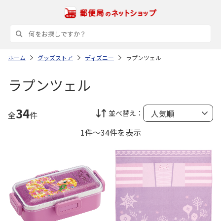
ホーム
グッズストア
ディズニー
ラプンツェル
ラプンツェル
34
並べ替え：
全
件
1件～34件を表示