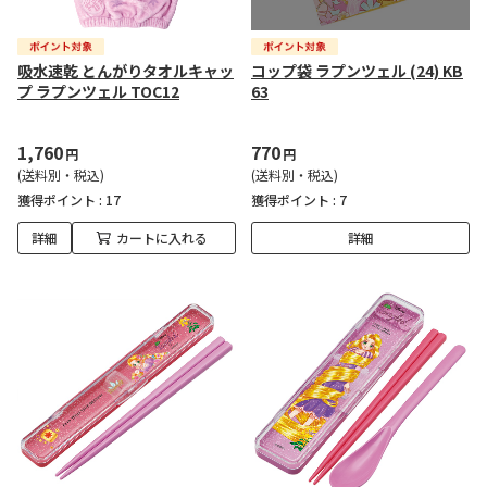
吸水速乾 とんがりタオルキャッ
コップ袋 ラプンツェル (24) KB
プ ラプンツェル TOC12
63
1,760
770
円
円
(送料別・税込)
(送料別・税込)
獲得ポイント :
17
獲得ポイント :
7
詳細
カートに入れる
詳細