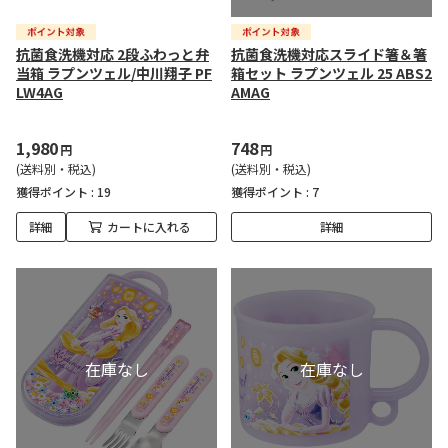
抗菌食洗機対応 2段ふわっと弁
抗菌食洗機対応スライド箸＆箸
当箱 ラプンツェル/中川翔子 PF
箱セット ラプンツェル 25 ABS2
LW4AG
AMAG
1,980
748
円
円
(送料別・税込)
(送料別・税込)
獲得ポイント :
19
獲得ポイント :
7
詳細
カートに入れる
詳細