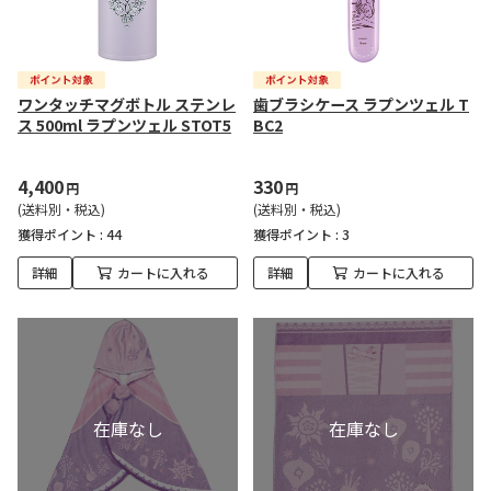
ワンタッチマグボトル ステンレ
歯ブラシケース ラプンツェル T
ス 500ml ラプンツェル STOT5
BC2
4,400
330
円
円
(送料別・税込)
(送料別・税込)
獲得ポイント :
44
獲得ポイント :
3
詳細
カートに入れる
詳細
カートに入れる