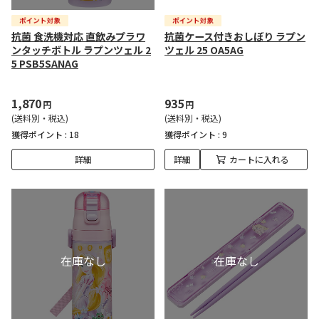
抗菌 食洗機対応 直飲みプラワ
抗菌ケース付きおしぼり ラプン
ンタッチボトル ラプンツェル 2
ツェル 25 OA5AG
5 PSB5SANAG
1,870
935
円
円
(送料別・税込)
(送料別・税込)
獲得ポイント :
18
獲得ポイント :
9
詳細
詳細
カートに入れる