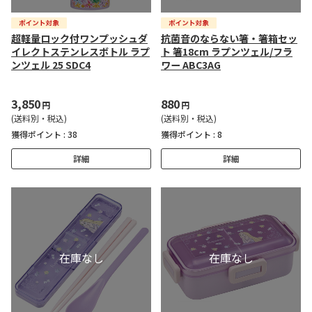
超軽量ロック付ワンプッシュダ
抗菌音のならない箸・箸箱セッ
イレクトステンレスボトル ラプ
ト 箸18cm ラプンツェル/フラ
ンツェル 25 SDC4
ワー ABC3AG
3,850
880
円
円
(送料別・税込)
(送料別・税込)
獲得ポイント :
38
獲得ポイント :
8
詳細
詳細