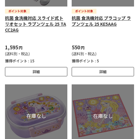
抗菌 食洗機対応 スライド式ト
抗菌 食洗機対応 プラコップ ラ
リオセット ラプンツェル 25 TA
プンツェル 25 KE5AAG
CC2AG
1,595
550
円
円
(送料別・税込)
(送料別・税込)
獲得ポイント :
15
獲得ポイント :
5
詳細
詳細