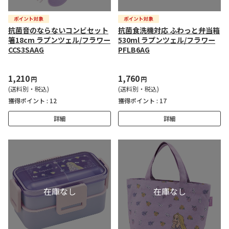
抗菌音のならないコンビセット
抗菌食洗機対応 ふわっと弁当箱
箸18cm ラプンツェル/フラワー
530ml ラプンツェル/フラワー
CCS3SAAG
PFLB6AG
1,210
1,760
円
円
(送料別・税込)
(送料別・税込)
獲得ポイント :
12
獲得ポイント :
17
詳細
詳細