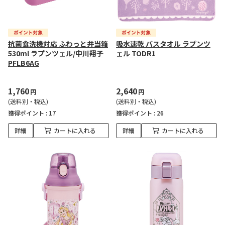
抗菌食洗機対応 ふわっと弁当箱
吸水速乾 バスタオル ラプンツ
530ml ラプンツェル/中川翔子
ェル TODR1
PFLB6AG
1,760
2,640
円
円
(送料別・税込)
(送料別・税込)
獲得ポイント :
17
獲得ポイント :
26
詳細
カートに入れる
詳細
カートに入れる