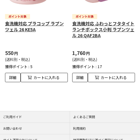
食洗機対応 プラコップ ラプン
食洗機対応 ふわっとフタタイト
ツェル 26 KE5A
ランチボックス小判 ラプンツェ
ル 26 QAF2BA
550
1,760
円
円
(送料別・税込)
(送料別・税込)
獲得ポイント :
5
獲得ポイント :
17
詳細
カートに入れる
詳細
カートに入れる
ご利用ガイド
よくあるご質問
お問い合わせ
利用規約
サイト運営会社について
特定商取引法に基づく表記について