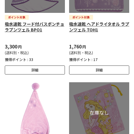
吸水速乾 フード付バスポンチョ
吸水速乾 ヘアドライタオル ラプ
ラプンツェル BPO1
ンツェル TOH1
3,300
1,760
円
円
(送料別・税込)
(送料別・税込)
獲得ポイント :
33
獲得ポイント :
17
詳細
詳細