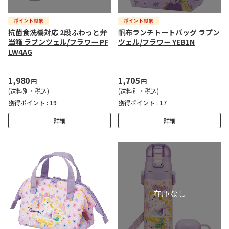
抗菌食洗機対応 2段ふわっと弁
帆布ランチトートバッグ ラプン
当箱 ラプンツェル/フラワー PF
ツェル/フラワー YEB1N
LW4AG
1,980
1,705
円
円
(送料別・税込)
(送料別・税込)
獲得ポイント :
19
獲得ポイント :
17
詳細
詳細