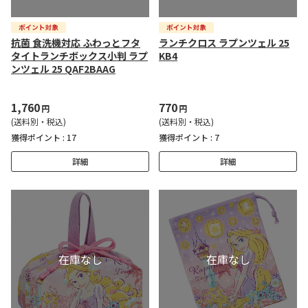
抗菌 食洗機対応 ふわっとフタ
ランチクロス ラプンツェル 25
タイトランチボックス小判 ラプ
KB4
ンツェル 25 QAF2BAAG
1,760
770
円
円
(送料別・税込)
(送料別・税込)
獲得ポイント :
17
獲得ポイント :
7
詳細
詳細