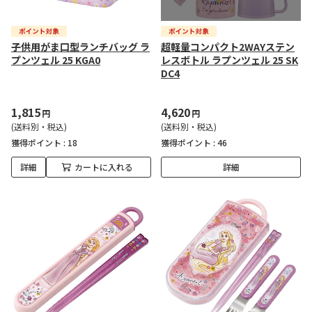
子供用がま口型ランチバッグ ラ
超軽量コンパクト2WAYステン
プンツェル 25 KGA0
レスボトル ラプンツェル 25 SK
DC4
1,815
4,620
円
円
(送料別・税込)
(送料別・税込)
獲得ポイント :
18
獲得ポイント :
46
詳細
カートに入れる
詳細