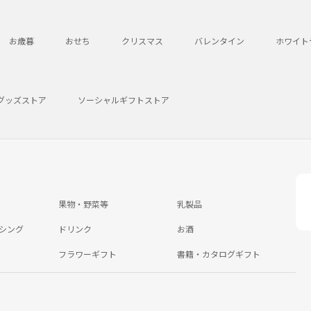
お歳暮
おせち
クリスマス
バレンタイン
ホワイト
グッズストア
ソーシャルギフトストア
果物・野菜等
乳製品
シング
ドリンク
お酒
フラワーギフト
書籍・カタログギフト