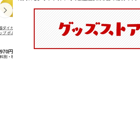
器ダイカットマグ
抗菌食洗機対応 ふ
ふわっとフタタイト
マスコット入
ップ ポムポムプ
わっと弁当箱 530ml
ランチボックス角型
ンクボトル 
ン CHMGD4
水森亜土 PF
…
パペットスンスン
キティ PSPR
R
…
,970円
1,760円
1,485円
3,300円
送料別・税込)
(送料別・税込)
(送料別・税込)
(送料別・税込