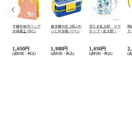
不織布保冷バッグ
食洗機対応 2段ふわ
忍たま乱太郎 マグ
陶
水森亜土 FBC1
っと弁当箱 パペッ
カップ・乱太郎・き
カ
トスンスン PFLW
…
り丸・しんべヱ・山
リ
田伝
…
1,650円
1,980円
1,650円
2
(送料別・税込)
(送料別・税込)
(送料別・税込)
(