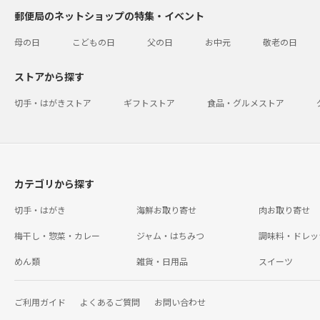
郵便局のネットショップの特集・イベント
母の日
こどもの日
父の日
お中元
敬老の日
ストアから探す
切手・はがきストア
ギフトストア
食品・グルメストア
カテゴリから探す
切手・はがき
海鮮お取り寄せ
肉お取り寄せ
梅干し・惣菜・カレー
ジャム・はちみつ
調味料・ドレッ
めん類
雑貨・日用品
スイーツ
ご利用ガイド
よくあるご質問
お問い合わせ