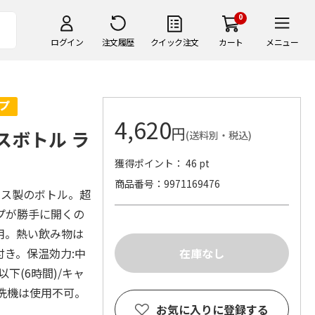
0
ログイン
注文履歴
クイック注文
カート
メニュー
4,620
円
スボトル ラ
(送料別・税込)
獲得ポイント： 46 pt
商品番号
9971169476
レス製のボトル。超
プが勝手に開くの
用。熱い飲み物は
き。保温効力:中
以下(6時間)/キャ
食洗機は使用不可。
お気に入りに登録する