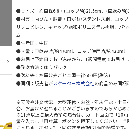
●サイズ：約直径6.8×(コップ時)21.5cm、(直飲み時)
●材質：内びん・胴部・口がね/ステンレス鋼、コップ
リプロピレン、キャップ/飽和ポリエステル樹脂、パッ
ム
●生産国：中国
●容量：直飲み時/約470ml、コップ使用時/約430ml
●お届け予定日：お申込みから、1週間程度でお届け
●発送方法：ゆうパック
●送料等：お届け先ごと全国一律660円(税込)
●同梱：販売者が
スケーター株式会社
の商品のみ同梱
※天候や注文状況、大型連休・お盆・年末年始・土日
合、お届けが遅れることがございますのであらかじめ
※11点以上ご購入希望の場合は、カート画面で「10+
量を入力し「再計算」ボタンを押下してください。当
に入れる」ボタン押下時の数量選択は1個で結構です。