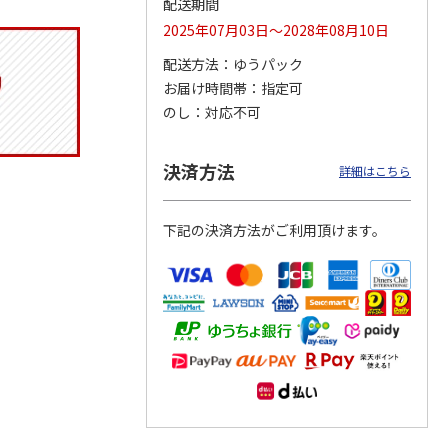
配送期間
2025年07月03日～2028年08月10日
配送方法
ゆうパック
お届け時間帯
指定可
りドリ
コーデュロイ生地ラ
マスコット付箸・箸
八角形ステンレスマ
ハロー
ンチバッグ ハロー
置きセット 21cm 干
グボトル 500ml リ
のし
対応不可
5MC
キティ KCOB2
支箸 ポムポムプ
…
ラックマ リラッ
…
2,200円
1,320円
4,510円
決済方法
詳細はこちら
)
(送料別・税込)
(送料別・税込)
(送料別・税込)
下記の決済方法がご利用頂けます。