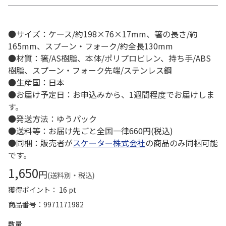
●サイズ：ケース/約198×76×17mm、箸の長さ/約
165mm、スプーン・フォーク/約全長130mm
●材質：箸/AS樹脂、本体/ポリプロピレン、持ち手/ABS
樹脂、スプーン・フォーク先端/ステンレス鋼
●生産国：日本
●お届け予定日：お申込みから、1週間程度でお届けしま
す。
●発送方法：ゆうパック
●送料等：お届け先ごと全国一律660円(税込)
●同梱：販売者が
スケーター株式会社
の商品のみ同梱可能
です。
1,650
円
(送料別・税込)
獲得ポイント： 16 pt
商品番号
9971171982
数量