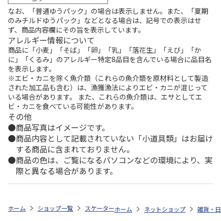
なお、「普通ゆうパック」の場合は表示しません。また、「夏期
のみチルドゆうパック」などとなる場合は、記号での表示はせ
ず、商品内容欄にその旨を表示しています。
アレルギー情報について
商品に「小麦」「そば」「卵」「乳」「落花生」「えび」「か
に」「くるみ」のアレルギー特定8品目を含んでいる場合に品目名
を表示します。
※エビ・カニを除く魚介類（これらの魚介類を原材料として製造
された加工品も含む）は、漁獲漁法によりエビ・カニが混じって
いる場合があります。 また、これらの魚介類は、エサとしてエ
ビ・カニを食べている可能性があります。
その他
商品写真はイメージです。
商品内容として記載されていない「小道具類」はお届け
する商品に含まれておりません。
商品の色は、ご覧になるパソコンなどの環境により、実
際と異なる場合があります。
ホーム
ショップ一覧
スケーター
食洗機対応 スライド式トリオセット (
ホーム
ネットショップ
雑貨・日