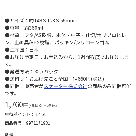
●サイズ：約148×123×56mm
●容量：約360ml
●材質：フタ/AS樹脂、本体・中子・仕切/ポリプロピレ
ン、止め具/ABS樹脂、パッキン/シリコーンゴム
●生産国：日本
●お届け予定日：お申込みから、1週間程度でお届けしま
す。
●発送方法：ゆうパック
●送料等：お届け先ごと全国一律660円(税込)
●同梱：販売者が
スケーター株式会社
の商品のみ同梱可能
です。
1,760
円
(送料別・税込)
獲得ポイント： 17 pt
商品番号
9971171981
数量