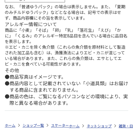
なお、「普通ゆうパック」の場合は表示しません。また、「夏期
のみチルドゆうパック」などとなる場合は、記号での表示はせ
ず、商品内容欄にその旨を表示しています。
アレルギー情報について
商品に「小麦」「そば」「卵」「乳」「落花生」「えび」「か
に」「くるみ」のアレルギー特定8品目を含んでいる場合に品目名
を表示します。
※エビ・カニを除く魚介類（これらの魚介類を原材料として製造
された加工品も含む）は、漁獲漁法によりエビ・カニが混じって
いる場合があります。 また、これらの魚介類は、エサとしてエ
ビ・カニを食べている可能性があります。
その他
商品写真はイメージです。
商品内容として記載されていない「小道具類」はお届け
する商品に含まれておりません。
商品の色は、ご覧になるパソコンなどの環境により、実
際と異なる場合があります。
ホーム
ショップ一覧
スケーター
食洗機対応 ふわっとフタタイトランチ
ホーム
ネットショップ
雑貨・日