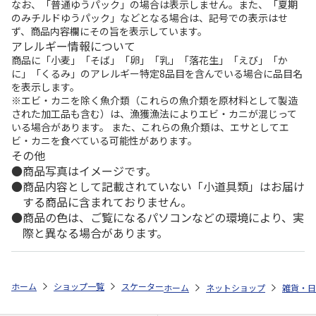
なお、「普通ゆうパック」の場合は表示しません。また、「夏期
のみチルドゆうパック」などとなる場合は、記号での表示はせ
ず、商品内容欄にその旨を表示しています。
アレルギー情報について
商品に「小麦」「そば」「卵」「乳」「落花生」「えび」「か
に」「くるみ」のアレルギー特定8品目を含んでいる場合に品目名
を表示します。
※エビ・カニを除く魚介類（これらの魚介類を原材料として製造
された加工品も含む）は、漁獲漁法によりエビ・カニが混じって
いる場合があります。 また、これらの魚介類は、エサとしてエ
ビ・カニを食べている可能性があります。
その他
商品写真はイメージです。
商品内容として記載されていない「小道具類」はお届け
する商品に含まれておりません。
商品の色は、ご覧になるパソコンなどの環境により、実
際と異なる場合があります。
ホーム
ショップ一覧
スケーター
スタイリッシュブローボトル(ダイヤ) PEAN
ホーム
ネットショップ
雑貨・日