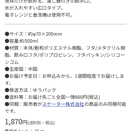
液体だけが飲める、濾し器付きの飲み口。
氷が入れやすい広口タイプ。
電子レンジと食洗機は使用不可。
●サイズ：約φ70×200mm
●容量:約500ml
●材質：本体/飽和ポリエステル樹脂、フタ/メタクリル樹
脂、飲み口フタ/ポリプロピレン、フタパッキン/シリコー
ンゴム
●生産国：中国
●お届け予定日：お申込みから、1週間程度でお届けしま
す。
●発送方法：ゆうパック
●送料等：お届け先ごと全国一律660円(税込)
●同梱：販売者が
スケーター株式会社
の商品のみ同梱可能
です。
1,870
円
(送料別・税込)