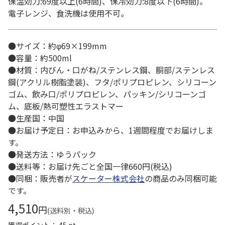
保温効力:69度以上(6時間)、保冷効力:8度以下(6時間)。
電子レンジ、食洗機は使用不可。
●サイズ：約φ69×199mm
●容量：約500ml
●材質：内びん・口がね/ステンレス鋼、胴部/ステンレス
鋼(アクリル樹脂塗装)、フタ/ポリプロピレン、シリコーン
ゴム、飲み口/ポリプロピレン、パッキン/シリコーンゴ
ム、底板/熱可塑性エラストマー
●生産国：中国
●お届け予定日：お申込みから、1週間程度でお届けしま
す。
●発送方法：ゆうパック
●送料等：お届け先ごと全国一律660円(税込)
●同梱：販売者が
スケーター株式会社
の商品のみ同梱可能
です。
4,510
円
(送料別・税込)