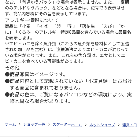
なお、「普通ゆうパック」の場合は表示しません。また、「夏期
のみチルドゆうパック」などとなる場合は、記号での表示はせ
ず、商品内容欄にその旨を表示しています。
アレルギー情報について
商品に「小麦」「そば」「卵」「乳」「落花生」「えび」「か
に」「くるみ」のアレルギー特定8品目を含んでいる場合に品目名
を表示します。
※エビ・カニを除く魚介類（これらの魚介類を原材料として製造
された加工品も含む）は、漁獲漁法によりエビ・カニが混じって
いる場合があります。 また、これらの魚介類は、エサとしてエ
ビ・カニを食べている可能性があります。
その他
商品写真はイメージです。
商品内容として記載されていない「小道具類」はお届け
する商品に含まれておりません。
商品の色は、ご覧になるパソコンなどの環境により、実
際と異なる場合があります。
ホーム
ショップ一覧
スケーター
八角ステンレスボトル 500ml SNOOPY
ホーム
ネットショップ
雑貨・日