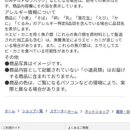
のみチルドゆうパック」などとなる場合は、記号での表示はせ
ず、商品内容欄にその旨を表示しています。
アレルギー情報について
商品に「小麦」「そば」「卵」「乳」「落花生」「えび」「か
に」「くるみ」のアレルギー特定8品目を含んでいる場合に品目名
を表示します。
※エビ・カニを除く魚介類（これらの魚介類を原材料として製造
された加工品も含む）は、漁獲漁法によりエビ・カニが混じって
いる場合があります。 また、これらの魚介類は、エサとしてエ
ビ・カニを食べている可能性があります。
その他
商品写真はイメージです。
商品内容として記載されていない「小道具類」はお届け
する商品に含まれておりません。
商品の色は、ご覧になるパソコンなどの環境により、実
際と異なる場合があります。
ホーム
ショップ一覧
スケーター
音の鳴らないコンビセット 箸18cm SNO
ホーム
ネットショップ
雑貨・日
ご利用ガイド
よくあるご質問