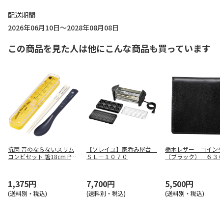
配送期間
2026年06月10日～2028年08月08日
この商品を見た人は他にこんな商品も買っています
抗菌 音のならないスリム
【ソレイユ】家呑み屋台
栃木レザー コイン
コンビセット 箸18cm PEA
ＳＬ－１０７０
（ブラック） ６３
NUTS GOODNESS 75th CA
６－１０
C1AAG
1,375円
7,700円
5,500円
(送料別・税込)
(送料別・税込)
(送料別・税込)