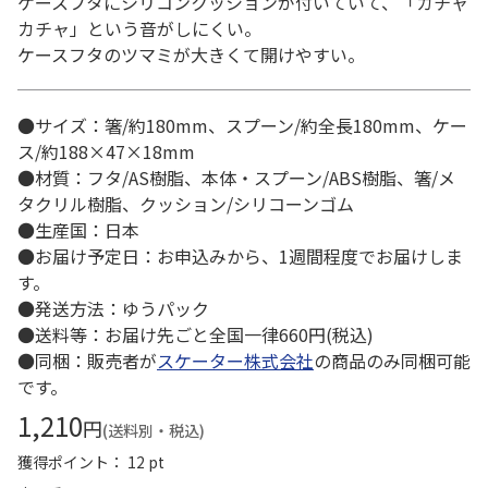
ケースフタにシリコンクッションが付いていて、「カチャ
カチャ」という音がしにくい。
ケースフタのツマミが大きくて開けやすい。
●サイズ：箸/約180mm、スプーン/約全長180mm、ケー
ス/約188×47×18mm
●材質：フタ/AS樹脂、本体・スプーン/ABS樹脂、箸/メ
タクリル樹脂、クッション/シリコーンゴム
●生産国：日本
●お届け予定日：お申込みから、1週間程度でお届けしま
す。
●発送方法：ゆうパック
●送料等：お届け先ごと全国一律660円(税込)
●同梱：販売者が
スケーター株式会社
の商品のみ同梱可能
です。
1,210
円
(送料別・税込)
獲得ポイント： 12 pt