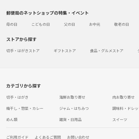
郵便局のネットショップの特集・イベント
母の日
こどもの日
父の日
お中元
敬老の日
ストアから探す
切手・はがきストア
ギフトストア
食品・グルメストア
カテゴリから探す
切手・はがき
海鮮お取り寄せ
肉お取り寄せ
梅干し・惣菜・カレー
ジャム・はちみつ
調味料・ドレッ
めん類
雑貨・日用品
スイーツ
ご利用ガイド
よくあるご質問
お問い合わせ