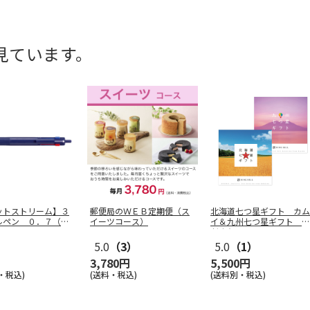
見ています。
ットストリーム】３
郵便局のＷＥＢ定期便（ス
北海道七つ星ギフト カム
ルペン ０．７（ネ
イーツコース）
イ＆九州七つ星ギフト ひ
ー）
…
だまり
5.0
（3）
5.0
（1）
3,780円
5,500円
・税込)
(送料・税込)
(送料別・税込)