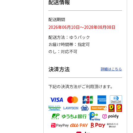
配送情報
配送期間
トマグ
コーデュロイ生地ラ
八角形ステンレスマ
マスコット付箸・箸
2026年06月10日～2028年08月08日
ポムプ
ンチバッグ ハロー
グボトル 500ml リ
置きセット 21cm 干
4
キティ KCOB2
ラックマ リラッ
…
支箸 ポムポムプ
…
配送方法
ゆうパック
お届け時間帯
指定可
2,200円
4,510円
1,320円
のし
対応不可
)
(送料別・税込)
(送料別・税込)
(送料別・税込)
決済方法
詳細はこちら
下記の決済方法がご利用頂けます。