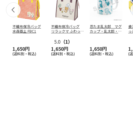
不織布保冷バッグ
不織布保冷バッグ
忍たま乱太郎 マグ
食
水森亜土 FBC1
リラックマ ふわっ
カップ・乱太郎・き
っ
と風船 FBC1
り丸・しんべヱ・山
ト
5.0
（1）
田伝
…
1,650円
1,650円
1,650円
1
(送料別・税込)
(送料別・税込)
(送料別・税込)
(