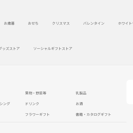
お歳暮
おせち
クリスマス
バレンタイン
ホワイト
グッズストア
ソーシャルギフトストア
果物・野菜等
乳製品
シング
ドリンク
お酒
フラワーギフト
書籍・カタログギフト