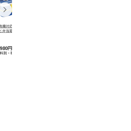
洗機対応 2段ふわ
抗菌食洗機対応 ふ
マスコット入りドリ
陶器ダイカッ
と弁当箱 パペッ
わっと弁当箱 530ml
ンクボトル ハロー
カップ ポム
スンスン PFLW
…
水森亜土 PF
…
キティ PSPR5MC
リン CHMGD
,980円
1,760円
3,300円
2,970円
送料別・税込)
(送料別・税込)
(送料別・税込)
(送料別・税込