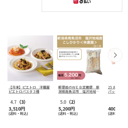
【冷凍】ピエトロ 洋麺屋
郵便局のＷＥＢ定期便 新
25 おくる
ピエトロパスタ３種
潟県南魚沼市 塩沢地域産
パッド ス
こしひかり
…
4.7
（3）
5.0
（2）
3,510円
5,200円
400円
(送料・税込)
(送料・税込)
(送料別・税込