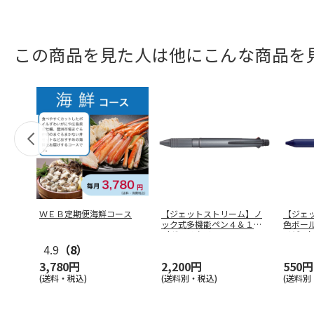
この商品を見た人は他にこんな商品を
ＷＥＢ定期便海鮮コース
【ジェットストリーム】ノ
【ジェ
ック式多機能ペン４＆１
色ボー
（ガンメタリ
…
イビ
4.9
（8）
3,780円
2,200円
550円
(送料・税込)
(送料別・税込)
(送料別