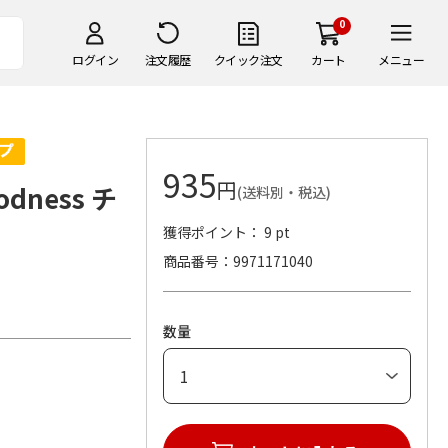
0
ログイン
注文履歴
クイック注文
カート
メニュー
935
円
dness チ
(送料別・税込)
獲得ポイント： 9 pt
商品番号
9971171040
。
数量