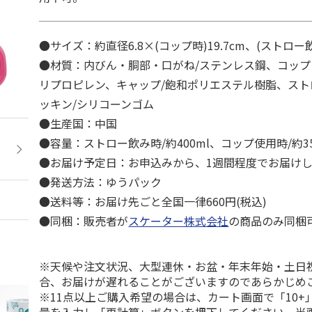
●サイズ：約直径6.8×(コップ時)19.7cm、(ストロー飲
●材質：内びん・胴部・口がね/ステンレス鋼、コップ
リプロピレン、キャップ/飽和ポリエステル樹脂、ス
ッキン/シリコーンゴム
●生産国：中国
●容量：ストロー飲み時/約400ml、コップ使用時/約35
●お届け予定日：お申込みから、1週間程度でお届け
●発送方法：ゆうパック
●送料等：お届け先ごと全国一律660円(税込)
●同梱：販売者が
スケーター株式会社
の商品のみ同梱
※天候や注文状況、大型連休・お盆・年末年始・土日
合、お届けが遅れることがございますのであらかじめ
※11点以上ご購入希望の場合は、カート画面で「10+