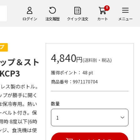
0
ログイン
注文履歴
クイック注文
カート
メニュー
4,840
円
コップ＆スト
(送料別・税込)
CP3
獲得ポイント： 48 pt
商品番号
9971170704
ンレス製のボトル。
ップが勝手に開く
は保冷専用。熱い
数量
ーベルト付き。保
用時 8度以下(6時
レンジ、食洗機は使