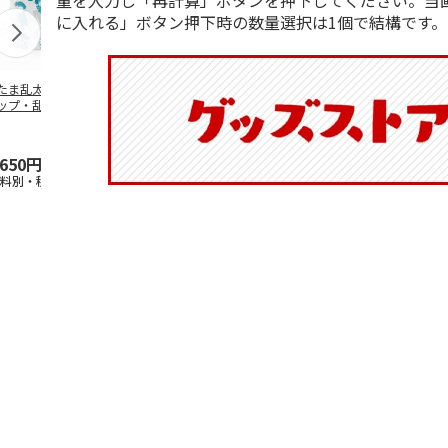
量を入力し「再計算」ボタンを押下してください。当
に入れる」ボタン押下時の数量選択は1個で結構です。
たま乱太郎 マグ
抗菌食洗機対応 ふ
陶器ダイカットマグ
マスコット入
ップ・乱太郎・き
わっと弁当箱 530ml
カップ ポムポムプ
ンクボトル 
丸・しんべヱ・山
水森亜土 PF
…
リン CHMGD4
キティ PSPR
伝
…
,650円
1,760円
2,970円
3,300円
送料別・税込)
(送料別・税込)
(送料別・税込)
(送料別・税込