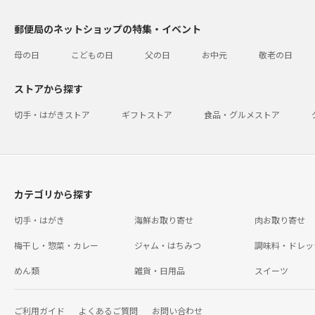
郵便局のネットショップの特集・イベント
母の日
こどもの日
父の日
お中元
敬老の日
ストアから探す
切手・はがきストア
ギフトストア
食品・グルメストア
カテゴリから探す
切手・はがき
海鮮お取り寄せ
肉お取り寄せ
梅干し・惣菜・カレー
ジャム・はちみつ
調味料・ドレッ
めん類
雑貨・日用品
スイーツ
ご利用ガイド
よくあるご質問
お問い合わせ