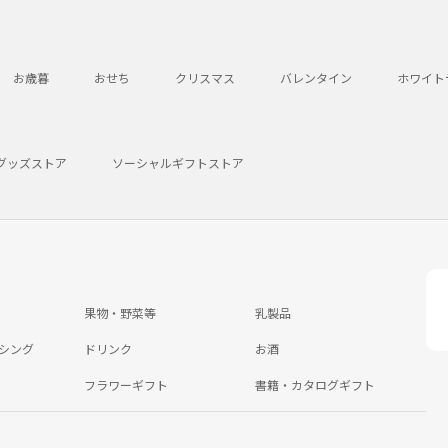
お歳暮
おせち
クリスマス
バレンタイン
ホワイト
グッズストア
ソーシャルギフトストア
果物・野菜等
乳製品
シング
ドリンク
お酒
フラワーギフト
書籍・カタログギフト