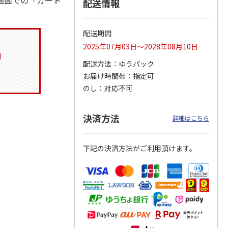
画面での「カート
配送情報
配送期間
りドリ
ふわっとフタタイト
コーデュロイ生地ラ
八角形ステンレスマ
2025年07月03日～2028年08月10日
ハロー
ランチボックス角型
ンチバッグ ハロー
グボトル 500ml リ
5MC
パペットスンスン
キティ KCOB2
ラックマ リラッ
…
配送方法
ゆうパック
R
…
お届け時間帯
指定可
1,485円
2,200円
4,510円
のし
対応不可
)
(送料別・税込)
(送料別・税込)
(送料別・税込)
決済方法
詳細はこちら
下記の決済方法がご利用頂けます。