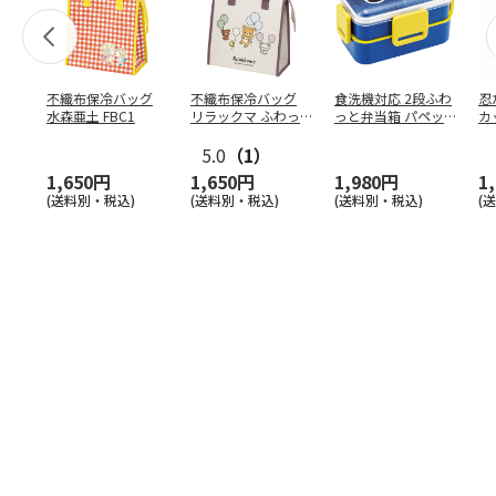
不織布保冷バッグ
不織布保冷バッグ
食洗機対応 2段ふわ
忍
水森亜土 FBC1
リラックマ ふわっ
っと弁当箱 パペッ
カ
と風船 FBC1
トスンスン PFLW
…
り
5.0
（1）
田
1,650円
1,650円
1,980円
1
(送料別・税込)
(送料別・税込)
(送料別・税込)
(