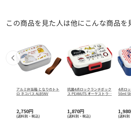
この商品を見た人は他にこんな商品を
アルミ弁当箱 となりのトト
抗菌4点ロックランチボック
4点ロッ
ロ ネコバス ALB5NV
ス PEANUTS オーケストラ
…
50ml 
2,750円
1,870円
1,98
(送料別・税込)
(送料別・税込)
(送料別