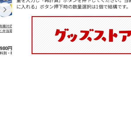
量を入力し「再計算」ボタンを押下してください。当
に入れる」ボタン押下時の数量選択は1個で結構です。
洗機対応 2段ふわ
抗菌食洗機対応 ふ
マスコット入りドリ
陶器ダイカッ
と弁当箱 パペッ
わっと弁当箱 530ml
ンクボトル ハロー
カップ ポム
スンスン PFLW
…
水森亜土 PF
…
キティ PSPR5MC
リン CHMGD
,980円
1,760円
3,300円
2,970円
送料別・税込)
(送料別・税込)
(送料別・税込)
(送料別・税込