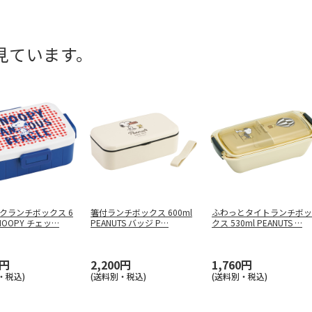
見ています。
クランチボックス 6
箸付ランチボックス 600ml
ふわっとタイトランチボッ
SNOOPY チェッ
…
PEANUTS バッジ P
…
クス 530ml PEANUTS
…
0円
2,200円
1,760円
・税込)
(送料別・税込)
(送料別・税込)