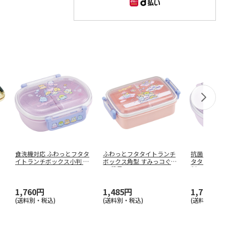
食洗機対応 ふわっとフタタ
ふわっとフタタイトランチ
抗菌 食洗機
イトランチボックス小判 す
ボックス角型 すみっコぐら
タタイトラ
みっコ
…
し 夢見
…
判 ら
…
1,760円
1,485円
1,760円
(送料別・税込)
(送料別・税込)
(送料別・税込