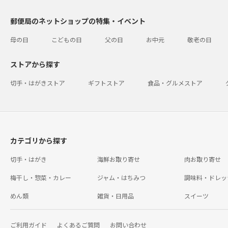
郵便局のネットショップの特集・イベント
母の日
こどもの日
父の日
お中元
敬老の日
ストアから探す
切手・はがきストア
ギフトストア
食品・グルメストア
カテゴリから探す
切手・はがき
海鮮お取り寄せ
肉お取り寄せ
梅干し・惣菜・カレー
ジャム・はちみつ
調味料・ドレッ
めん類
雑貨・日用品
スイーツ
ご利用ガイド
よくあるご質問
お問い合わせ