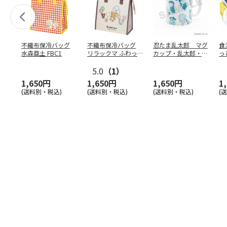
不織布保冷バッグ
不織布保冷バッグ
忍たま乱太郎 マグ
食
水森亜土 FBC1
リラックマ ふわっ
カップ・乱太郎・き
っ
と風船 FBC1
り丸・しんべヱ・山
ト
5.0
（1）
田伝
…
1,650円
1,650円
1,650円
1
(送料別・税込)
(送料別・税込)
(送料別・税込)
(