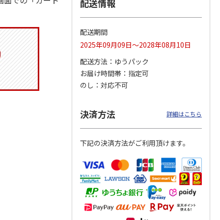
画面での「カート
配送情報
配送期間
トマグ
コーデュロイ生地ラ
八角形ステンレスマ
マスコット付箸・箸
2025年09月09日～2028年08月10日
ポムプ
ンチバッグ ハロー
グボトル 500ml リ
置きセット 21cm 干
4
キティ KCOB2
ラックマ リラッ
…
支箸 ポムポムプ
…
配送方法
ゆうパック
お届け時間帯
指定可
2,200円
4,510円
1,320円
のし
対応不可
)
(送料別・税込)
(送料別・税込)
(送料別・税込)
決済方法
詳細はこちら
下記の決済方法がご利用頂けます。