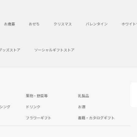
お歳暮
おせち
クリスマス
バレンタイン
ホワイト
グッズストア
ソーシャルギフトストア
果物・野菜等
乳製品
シング
ドリンク
お酒
フラワーギフト
書籍・カタログギフト