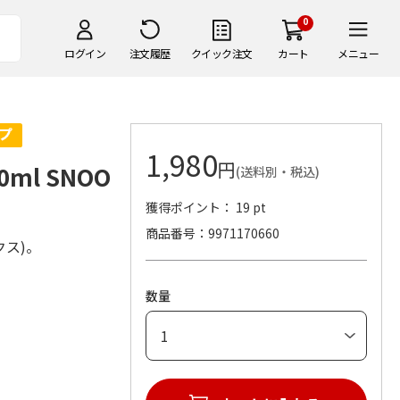
0
ログイン
注文履歴
クイック注文
カート
メニュー
1,980
円
ml SNOO
(送料別・税込)
獲得ポイント： 19 pt
商品番号
9971170660
クス)。
数量