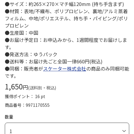
●サイズ：約265×270×マチ幅120mm (持ち手含まず)
●材質：表地/不織布、ポリプロピレン、裏地/アルミ蒸着
フィルム、中地/ポリエステル、持ち手・パイピング/ポリ
プロピレン
●生産国：中国
●お届け予定日：お申込みから、1週間程度でお届けしま
す。
●発送方法：ゆうパック
●送料等：お届け先ごと全国一律660円(税込)
●同梱：販売者が
スケーター株式会社
の商品のみ同梱可能
です。
1,650
円
(送料別・税込)
獲得ポイント： 16 pt
商品番号
9971170555
数量
1