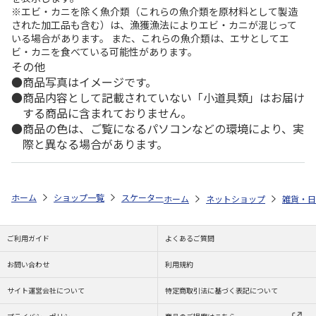
※エビ・カニを除く魚介類（これらの魚介類を原材料として製造
された加工品も含む）は、漁獲漁法によりエビ・カニが混じって
いる場合があります。 また、これらの魚介類は、エサとしてエ
ビ・カニを食べている可能性があります。
その他
商品写真はイメージです。
商品内容として記載されていない「小道具類」はお届け
する商品に含まれておりません。
商品の色は、ご覧になるパソコンなどの環境により、実
際と異なる場合があります。
ホーム
ショップ一覧
スケーター
不織布保冷バッグ Woodstock トラ
ホーム
ネットショップ
雑貨・日
ご利用ガイド
よくあるご質問
お問い合わせ
利用規約
サイト運営会社について
特定商取引法に基づく表記について