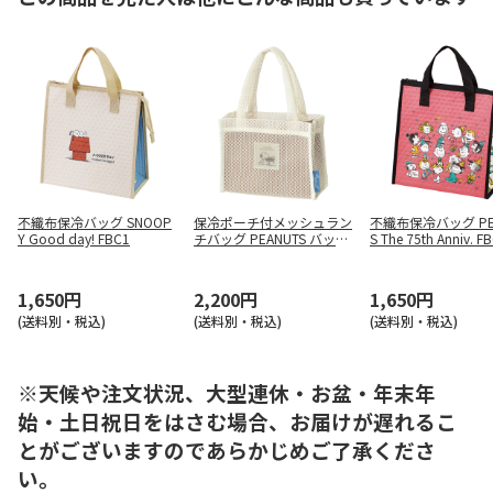
不織布保冷バッグ SNOOP
保冷ポーチ付メッシュラン
不織布保冷バッグ PE
Y Good day! FBC1
チバッグ PEANUTS バッジ
S The 75th Anniv. F
MLBC4
1,650円
2,200円
1,650円
(送料別・税込)
(送料別・税込)
(送料別・税込)
※天候や注文状況、大型連休・お盆・年末年
始・土日祝日をはさむ場合、お届けが遅れるこ
とがございますのであらかじめご了承くださ
い。