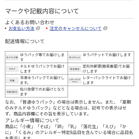
マークや記載内容について
よくあるお問い合わせ
お支払い方法
注文のキャンセルについて
配送情報について
ゆうパック等でお届けしま
ゆうパケットでお届けします
す
チルドゆうパックでお届け
定形外郵便(簡易書留)でお届
します
けします
冷凍ゆうパックでお届けし
レターパックライトでお届け
ます。
します
佐川急便でのお届けとなり
ます
なお、「普通ゆうパック」の場合は表示しません。また、「夏期
のみチルドゆうパック」などとなる場合は、記号での表示はせ
ず、商品内容欄にその旨を表示しています。
アレルギー情報について
商品に「小麦」「そば」「卵」「乳」「落花生」「えび」「か
に」「くるみ」のアレルギー特定8品目を含んでいる場合に品目名
を表示します。