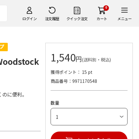
0
ログイン
注文履歴
クイック注文
カート
メニュー
1,540
円
odstock
(送料別・税込)
獲得ポイント： 15 pt
商品番号
9971170548
くのに便利。
数量