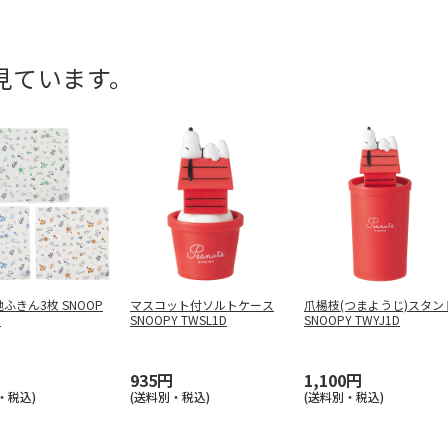
見ています。
ふきん3枚 SNOOP
マスコット付ソルトケース
爪楊枝(つまようじ)スタン
3
SNOOPY TWSL1D
SNOOPY TWYJ1D
935円
1,100円
・税込)
(送料別・税込)
(送料別・税込)