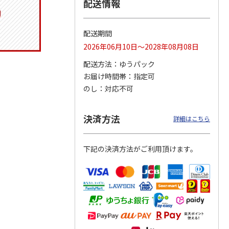
配送情報
配送期間
りドリ
ふわっとフタタイト
コーデュロイ生地ラ
八角形ステンレスマ
2026年06月10日～2028年08月08日
ハロー
ランチボックス角型
ンチバッグ ハロー
グボトル 500ml リ
5MC
パペットスンスン
キティ KCOB2
ラックマ リラッ
…
配送方法
ゆうパック
R
…
お届け時間帯
指定可
1,485円
2,200円
4,510円
のし
対応不可
)
(送料別・税込)
(送料別・税込)
(送料別・税込)
決済方法
詳細はこちら
下記の決済方法がご利用頂けます。