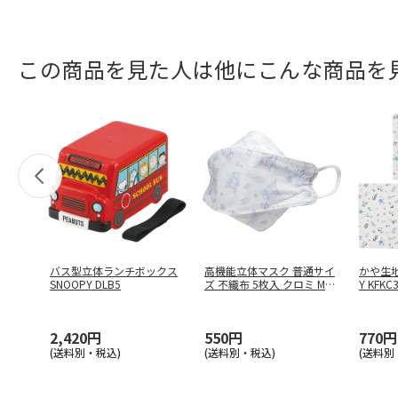
この商品を見た人は他にこんな商品を
バス型立体ランチボックス
高機能立体マスク 普通サイ
かや生地
SNOOPY DLB5
ズ 不織布 5枚入 クロミ MS
Y KFKC
…
2,420円
550円
770円
(送料別・税込)
(送料別・税込)
(送料別