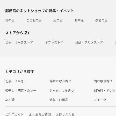
郵便局のネットショップの特集・イベント
母の日
こどもの日
父の日
お中元
敬老の日
ストアから探す
切手・はがきストア
ギフトストア
食品・グルメストア
カテゴリから探す
切手・はがき
海鮮お取り寄せ
肉お取り寄せ
梅干し・惣菜・カレー
ジャム・はちみつ
調味料・ドレッ
めん類
雑貨・日用品
スイーツ
ご利用ガイド
よくあるご質問
お問い合わせ