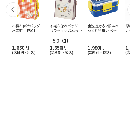
不織布保冷バッグ
不織布保冷バッグ
食洗機対応 2段ふわ
忍
水森亜土 FBC1
リラックマ ふわっ
っと弁当箱 パペッ
カ
と風船 FBC1
トスンスン PFLW
…
り
5.0
（1）
田
1,650円
1,650円
1,980円
1
(送料別・税込)
(送料別・税込)
(送料別・税込)
(