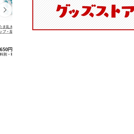
たま乱太郎 マグ
抗菌食洗機対応 ふ
陶器ダイカットマグ
マスコット入
ップ・乱太郎・き
わっと弁当箱 530ml
カップ ポムポムプ
ンクボトル 
丸・しんべヱ・山
水森亜土 PF
…
リン CHMGD4
キティ PSPR
伝
…
,650円
1,760円
2,970円
3,300円
送料別・税込)
(送料別・税込)
(送料別・税込)
(送料別・税込