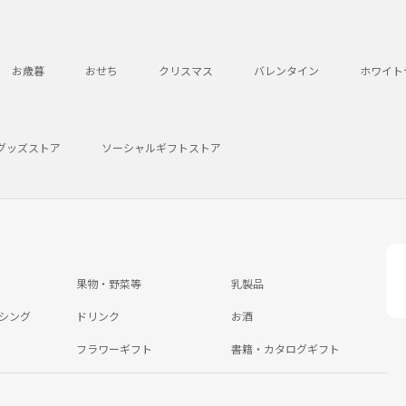
お歳暮
おせち
クリスマス
バレンタイン
ホワイト
グッズストア
ソーシャルギフトストア
果物・野菜等
乳製品
シング
ドリンク
お酒
フラワーギフト
書籍・カタログギフト