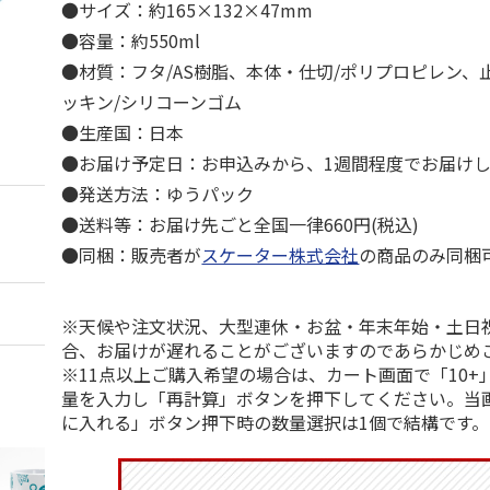
●サイズ：約165×132×47mm
●容量：約550ml
●材質：フタ/AS樹脂、本体・仕切/ポリプロピレン、止
ッキン/シリコーンゴム
●生産国：日本
●お届け予定日：お申込みから、1週間程度でお届け
●発送方法：ゆうパック
●送料等：お届け先ごと全国一律660円(税込)
●同梱：販売者が
スケーター株式会社
の商品のみ同梱
※天候や注文状況、大型連休・お盆・年末年始・土日
合、お届けが遅れることがございますのであらかじめ
※11点以上ご購入希望の場合は、カート画面で「10+
量を入力し「再計算」ボタンを押下してください。当
に入れる」ボタン押下時の数量選択は1個で結構です。